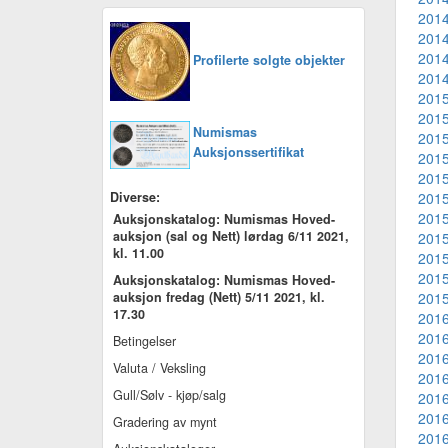
2014
2014
2014
Profilerte solgte objekter
2014
2015
2015
Numismas
2015
Auksjonssertifikat
2015
2015
Diverse:
2015
2015
Auksjonskatalog: Numismas Hoved-
auksjon (sal og Nett) lørdag 6/11 2021,
2015
kl. 11.00
2015
2015
Auksjonskatalog: Numismas Hoved-
auksjon fredag (Nett) 5/11 2021, kl.
2015
17.30
2016
2016
Betingelser
2016
Valuta / Veksling
2016
Gull/Sølv - kjøp/salg
2016
2016
Gradering av mynt
2016