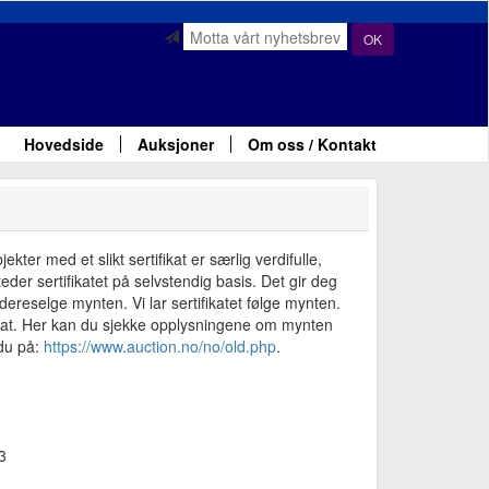
OK
Hovedside
Auksjoner
Om oss / Kontakt
ter med et slikt sertifikat er særlig verdifulle,
der sertifikatet på selvstendig basis. Det gir deg
ereselge mynten. Vi lar sertifikatet følge mynten.
fikat. Her kan du sjekke opplysningene om mynten
 du på:
https://www.auction.no/no/old.php
.
3