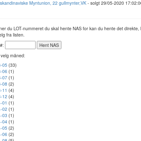
skandinaviske Myntunion, 22 gullmynter,VK
- solgt 29/05-2020 17:02:0
ner du LOT-nummeret du skal hente NAS for kan du hente det direkte, h
lg fra listen.
 #:
r velg måned:
-05
(33)
-06
(1)
-07
(1)
-08
(2)
-11
(4)
-12
(4)
-01
(1)
-02
(1)
-03
(1)
-04
(1)
-05
(2)
-06
(2)
-08
(5)