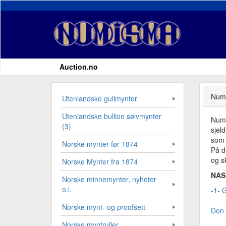
Auction.no
Numi
Utenlandske gullmynter
Utenlandske bullion sølvmynter
Numi
(3)
sjel
som 
Norske mynter før 1874
På d
og sk
Norske Mynter fra 1874
NAS 
Norske minnemynter, nyheter
o.l.
-1- 
Norske mynt- og proofsett
Den 
Norske myntruller