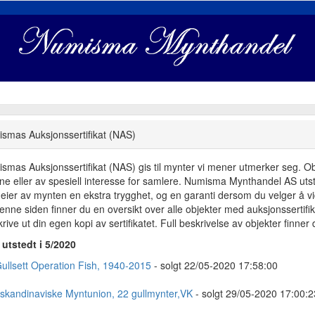
smas Auksjonssertifikat (NAS)
smas Auksjonssertifikat (NAS) gis til mynter vi mener utmerker seg. Objek
dne eller av spesiell interesse for samlere. Numisma Mynthandel AS utste
eier av mynten en ekstra trygghet, og en garanti dersom du velger å vid
enne siden finner du en oversikt over alle objekter med auksjonsserti
rive ut din egen kopi av sertifikatet. Full beskrivelse av objekter finner
utstedt i 5/2020
Gullsett Operation Fish, 1940-2015
- solgt 22/05-2020 17:58:00
skandinaviske Myntunion, 22 gullmynter,VK
- solgt 29/05-2020 17:00:2