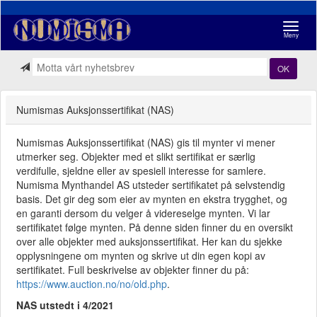
Navigasj
Meny
OK
Numismas Auksjonssertifikat (NAS)
Numismas Auksjonssertifikat (NAS) gis til mynter vi mener
utmerker seg. Objekter med et slikt sertifikat er særlig
verdifulle, sjeldne eller av spesiell interesse for samlere.
Numisma Mynthandel AS utsteder sertifikatet på selvstendig
basis. Det gir deg som eier av mynten en ekstra trygghet, og
en garanti dersom du velger å videreselge mynten. Vi lar
sertifikatet følge mynten. På denne siden finner du en oversikt
over alle objekter med auksjonssertifikat. Her kan du sjekke
opplysningene om mynten og skrive ut din egen kopi av
sertifikatet. Full beskrivelse av objekter finner du på:
https://www.auction.no/no/old.php
.
NAS utstedt i 4/2021