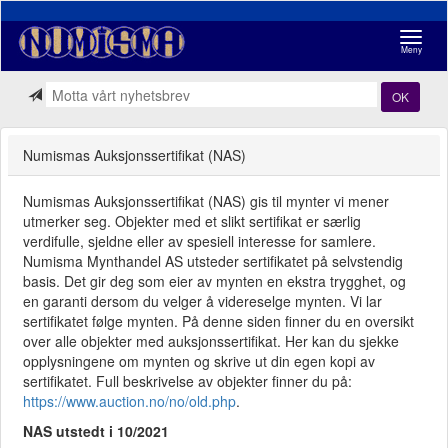
Navigasj
Meny
OK
Numismas Auksjonssertifikat (NAS)
Numismas Auksjonssertifikat (NAS) gis til mynter vi mener
utmerker seg. Objekter med et slikt sertifikat er særlig
verdifulle, sjeldne eller av spesiell interesse for samlere.
Numisma Mynthandel AS utsteder sertifikatet på selvstendig
basis. Det gir deg som eier av mynten en ekstra trygghet, og
en garanti dersom du velger å videreselge mynten. Vi lar
sertifikatet følge mynten. På denne siden finner du en oversikt
over alle objekter med auksjonssertifikat. Her kan du sjekke
opplysningene om mynten og skrive ut din egen kopi av
sertifikatet. Full beskrivelse av objekter finner du på:
https://www.auction.no/no/old.php
.
NAS utstedt i 10/2021