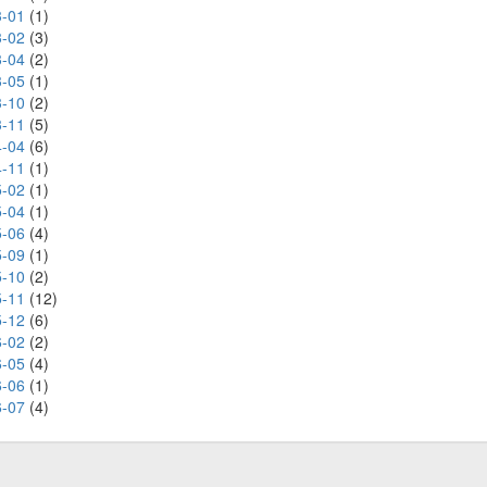
-01
(1)
-02
(3)
-04
(2)
-05
(1)
-10
(2)
-11
(5)
-04
(6)
-11
(1)
-02
(1)
-04
(1)
-06
(4)
-09
(1)
-10
(2)
-11
(12)
-12
(6)
-02
(2)
-05
(4)
-06
(1)
-07
(4)