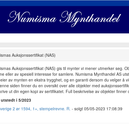
smas Auksjonssertifikat (NAS)
smas Auksjonssertifikat (NAS) gis til mynter vi mener utmerker seg. Objek
dne eller av spesiell interesse for samlere. Numisma Mynthandel AS utste
eier av mynten en ekstra trygghet, og en garanti dersom du velger å vid
enne siden finner du en oversikt over alle objekter med auksjonsserti
rive ut din egen kopi av sertifikatet. Full beskrivelse av objekter finner
utstedt i 5/2023
Sverige 2 ør 1594, 1+, stempelrevne. R.
- solgt 05/05-2023 17:08:39