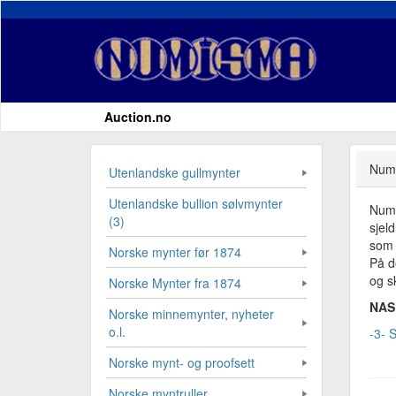
Auction.no
Numi
Utenlandske gullmynter
Utenlandske bullion sølvmynter
Numi
(3)
sjel
som 
Norske mynter før 1874
På d
og sk
Norske Mynter fra 1874
NAS 
Norske minnemynter, nyheter
o.l.
-3- 
Norske mynt- og proofsett
Norske myntruller