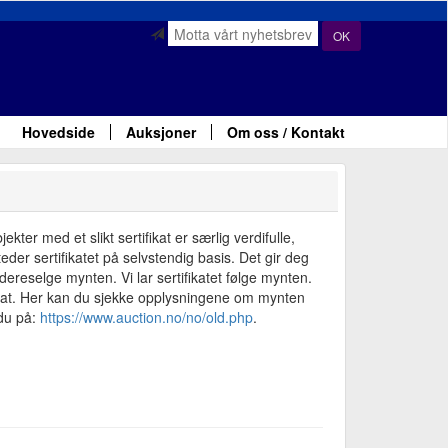
OK
Hovedside
Auksjoner
Om oss / Kontakt
ter med et slikt sertifikat er særlig verdifulle,
der sertifikatet på selvstendig basis. Det gir deg
ereselge mynten. Vi lar sertifikatet følge mynten.
fikat. Her kan du sjekke opplysningene om mynten
 du på:
https://www.auction.no/no/old.php
.