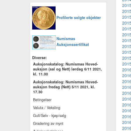
2015
2015
2015
Profilerte solgte objekter
2015
2015
2015
Numismas
2015
Auksjonssertifikat
2015
2015
Diverse:
2015
2015
Auksjonskatalog: Numismas Hoved-
auksjon (sal og Nett) lørdag 6/11 2021,
2016
kl. 11.00
2016
2016
Auksjonskatalog: Numismas Hoved-
auksjon fredag (Nett) 5/11 2021, kl.
2016
17.30
2016
2016
Betingelser
2016
Valuta / Veksling
2016
Gull/Sølv - kjøp/salg
2016
2016
Gradering av mynt
2016