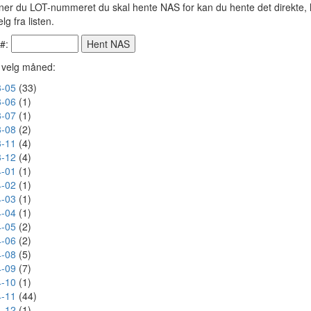
ner du LOT-nummeret du skal hente NAS for kan du hente det direkte, h
lg fra listen.
 #:
r velg måned:
-05
(33)
-06
(1)
-07
(1)
-08
(2)
-11
(4)
-12
(4)
-01
(1)
-02
(1)
-03
(1)
-04
(1)
-05
(2)
-06
(2)
-08
(5)
-09
(7)
-10
(1)
-11
(44)
-12
(1)