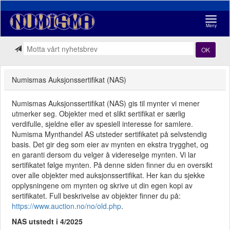
Navigasj
Meny
OK
Numismas Auksjonssertifikat (NAS)
Numismas Auksjonssertifikat (NAS) gis til mynter vi mener
utmerker seg. Objekter med et slikt sertifikat er særlig
verdifulle, sjeldne eller av spesiell interesse for samlere.
Numisma Mynthandel AS utsteder sertifikatet på selvstendig
basis. Det gir deg som eier av mynten en ekstra trygghet, og
en garanti dersom du velger å videreselge mynten. Vi lar
sertifikatet følge mynten. På denne siden finner du en oversikt
over alle objekter med auksjonssertifikat. Her kan du sjekke
opplysningene om mynten og skrive ut din egen kopi av
sertifikatet. Full beskrivelse av objekter finner du på:
https://www.auction.no/no/old.php
.
NAS utstedt i 4/2025