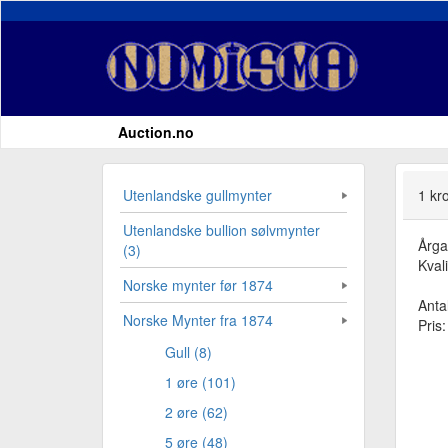
Auction.no
Utenlandske gullmynter
1 kr
Utenlandske bullion sølvmynter
Årg
(3)
Kvali
Norske mynter før 1874
Antal
Norske Mynter fra 1874
Pris
Gull (8)
1 øre (101)
2 øre (62)
5 øre (48)