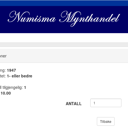
oner
ang:
1947
tet:
1- eller bedre
l tilgjengelig:
1
:
10.00
ANTALL
Tilbake