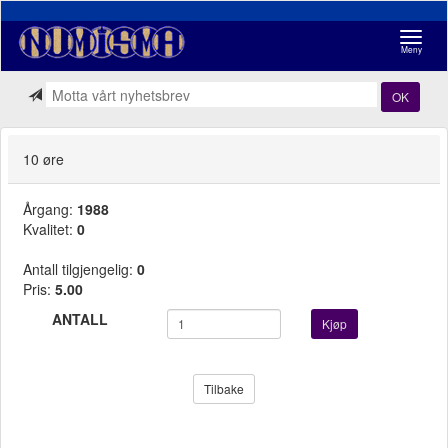
Navigasj
Meny
OK
10 øre
Årgang:
1988
Kvalitet:
0
Antall tilgjengelig:
0
Pris:
5.00
ANTALL
Kjøp
Tilbake