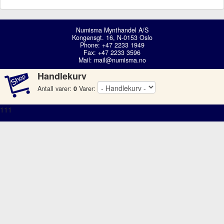
Numisma Mynthandel A/S
Kongensgt. 16, N-0153 Oslo
Phone: +47 2233 1949
Fax: +47 2233 3596
Mail:
mail@numisma.no
Handlekurv
Antall varer:
0
Varer:
111