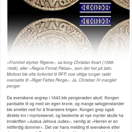
«Fromhet styrker Rigene», sa kong Christian Kvart (1588-
1648), eller «Regna Firmat Pietas», som det het på latin.
Mottoet ble ofte forkortet til RFP, noe vittige tunger raskt
oversatte til «Riget Fattes Penge». Ja, Christian IV manglet
penger.
Da svenskene angrep i 1643 ble pengenøden akutt. Kongen
pantsatte til og med sin egen krone, og mange sølvgjenstander
ble smeltet ned for å finansiere krigen. Kongen grep også
direkte inn i myntvesenet, og bestemte at nye mynter skulle ha
innskriften «Justus Jehova Judex», nemlig at «Herren er en
rettferdig dommer». Det var hans melding til svenskene etter