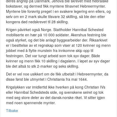
deres angrep på Danmark. Jehova ble skrevet med hebraiske
bokstaver, og dermed fikk myntene tilnavnet Hebreermynter.
Myntene ble forøvrig preget i en svakere legering enn ellers, og
selv om en 2 mark skulle tilsvare 32 skilling, så ble den etter
kongens død nedskrevet til 28 skilling.
Krigen påvirket også Norge. Stattholder Hannibal Schested
mobiliserte en hær på 10 000 soldater. Akershus festning ble
også styrket, og det ble anlagt byggearbeider der. Riksarkivet
er i besittelse av et regnskap som viser at 120 kvinner og menn
jobbet med å flytte murstein fra innkomne skip opp til
festningen. Det var tungt arbeid som tok syv dager. Både
kvinner og menn fikk 10 skilling i dagslønn. I løpet av syv dager
ble det altså to stk 2-marker og seks skilling.
Det er vel noe usikkert om de fikk utbetalt i Hebreermynter, da
disse først ble utmyntet i Christiania fra mai 1644.
Krigslykken var imidlertid ikke hverken på kong Christian IVs
eller Hannibal Schedsteds side, og svenskene seiret og tok
med seg store deler av det dansk-norske riket. Vi sitter igjen
med noen spennende mynter.
Tilbake