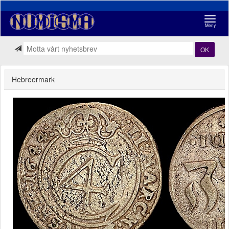
Navigasj
Meny
OK
Hebreermark