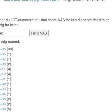
ner du LOT-nummeret du skal hente NAS for kan du hente det direkte, h
lg fra listen.
 #:
r velg måned:
-05
(33)
-06
(1)
-07
(1)
-08
(2)
-11
(4)
-12
(4)
-01
(1)
-02
(1)
-03
(1)
-04
(1)
-05
(2)
-06
(2)
-08
(5)