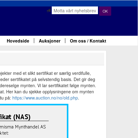
OK
Hovedside
Auksjoner
Om oss / Kontakt
ter med et slikt sertifikat er særlig verdifulle,
der sertifikatet på selvstendig basis. Det gir deg
ereselge mynten. Vi lar sertifikatet følge mynten.
fikat. Her kan du sjekke opplysningene om mynten
 du på:
https://www.auction.no/no/old.php
.