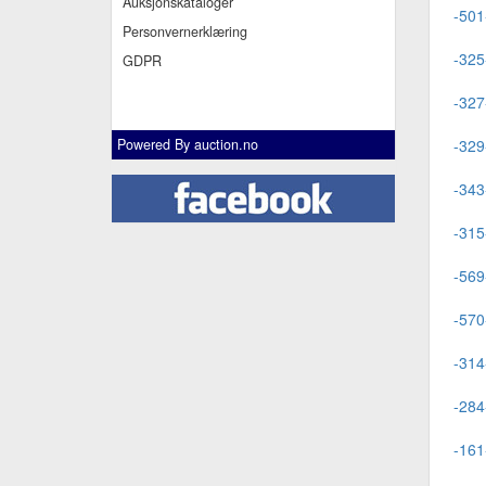
Auksjonskataloger
-501
Personvernerklæring
-325
GDPR
-327
Powered By
auction.no
-329
-343
-315
-569
-570
-314
-284
-161-