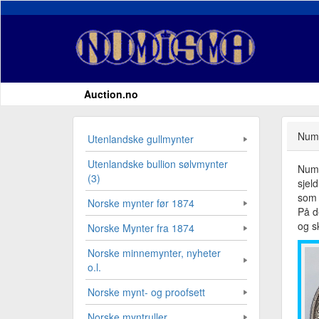
Auction.no
Numi
Utenlandske gullmynter
Utenlandske bullion sølvmynter
Numi
(3)
sjel
som 
Norske mynter før 1874
På d
og sk
Norske Mynter fra 1874
Norske minnemynter, nyheter
o.l.
Norske mynt- og proofsett
Norske myntruller