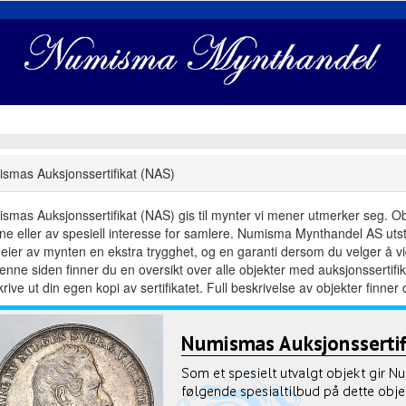
smas Auksjonssertifikat (NAS)
smas Auksjonssertifikat (NAS) gis til mynter vi mener utmerker seg. Objek
dne eller av spesiell interesse for samlere. Numisma Mynthandel AS utste
eier av mynten en ekstra trygghet, og en garanti dersom du velger å vid
enne siden finner du en oversikt over alle objekter med auksjonsserti
rive ut din egen kopi av sertifikatet. Full beskrivelse av objekter finner