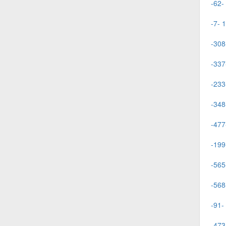
-62-
-7- 
-308
-337
-233
-348
-477
-199
-565
-568
-91-
-473