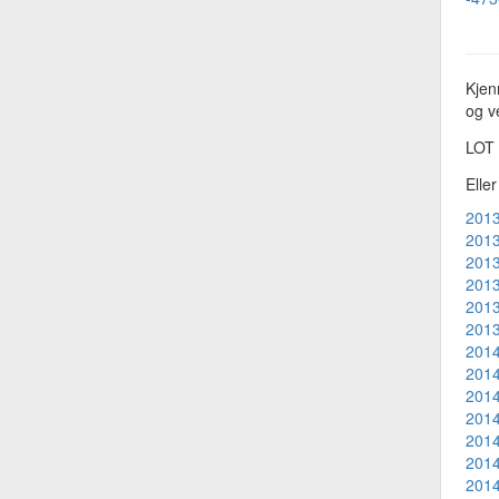
Kjen
og ve
LOT
Elle
2013
2013
2013
2013
2013
2013
2014
2014
2014
2014
2014
2014
2014