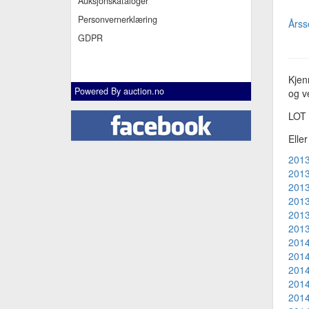
Auksjonskataloger
Personvernerklæring
Årss
GDPR
Kjen
Powered By
auction.no
og ve
LOT
Elle
2013
2013
2013
2013
2013
2013
2014
2014
2014
2014
2014