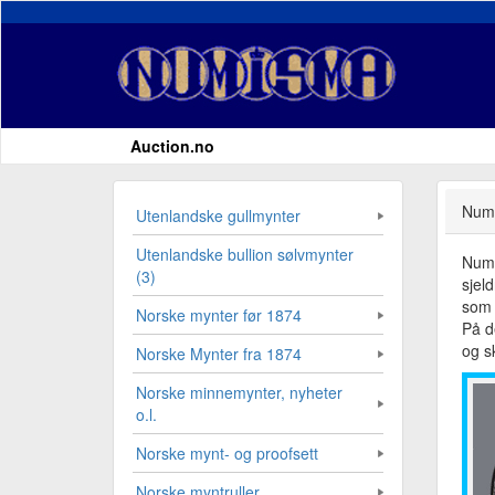
Auction.no
Numi
Utenlandske gullmynter
Utenlandske bullion sølvmynter
Numi
(3)
sjel
som 
Norske mynter før 1874
På d
og sk
Norske Mynter fra 1874
Norske minnemynter, nyheter
o.l.
Norske mynt- og proofsett
Norske myntruller