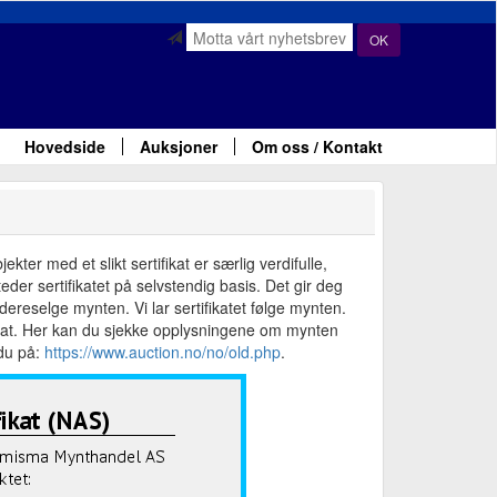
OK
Hovedside
Auksjoner
Om oss / Kontakt
ter med et slikt sertifikat er særlig verdifulle,
der sertifikatet på selvstendig basis. Det gir deg
ereselge mynten. Vi lar sertifikatet følge mynten.
fikat. Her kan du sjekke opplysningene om mynten
 du på:
https://www.auction.no/no/old.php
.