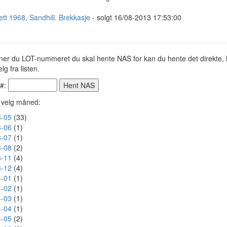
ett 1968, Sandhill. Brekkasje
- solgt 16/08-2013 17:53:00
ner du LOT-nummeret du skal hente NAS for kan du hente det direkte, h
lg fra listen.
 #:
r velg måned:
-05
(33)
-06
(1)
-07
(1)
-08
(2)
-11
(4)
-12
(4)
-01
(1)
-02
(1)
-03
(1)
-04
(1)
-05
(2)