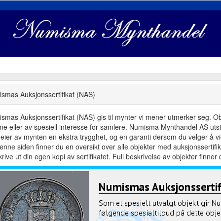
smas Auksjonssertifikat (NAS)
smas Auksjonssertifikat (NAS) gis til mynter vi mener utmerker seg. Objek
dne eller av spesiell interesse for samlere. Numisma Mynthandel AS utste
eier av mynten en ekstra trygghet, og en garanti dersom du velger å vid
enne siden finner du en oversikt over alle objekter med auksjonsserti
rive ut din egen kopi av sertifikatet. Full beskrivelse av objekter finner