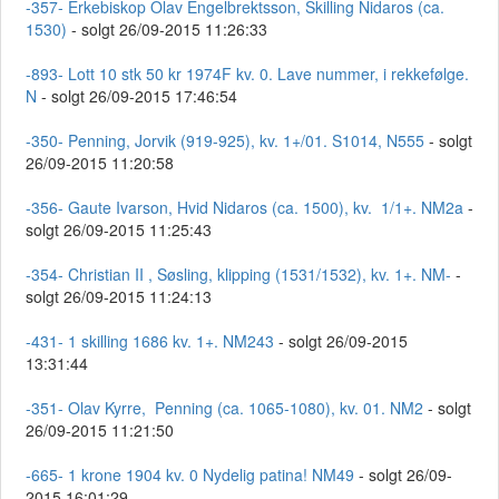
-357- Erkebiskop Olav Engelbrektsson, Skilling Nidaros (ca.
1530)
- solgt 26/09-2015 11:26:33
-893- Lott 10 stk 50 kr 1974F kv. 0. Lave nummer, i rekkefølge.
N
- solgt 26/09-2015 17:46:54
-350- Penning, Jorvik (919-925), kv. 1+/01. S1014, N555
- solgt
26/09-2015 11:20:58
-356- Gaute Ivarson, Hvid Nidaros (ca. 1500), kv. 1/1+. NM2a
-
solgt 26/09-2015 11:25:43
-354- Christian II , Søsling, klipping (1531/1532), kv. 1+. NM-
-
solgt 26/09-2015 11:24:13
-431- 1 skilling 1686 kv. 1+. NM243
- solgt 26/09-2015
13:31:44
-351- Olav Kyrre, Penning (ca. 1065-1080), kv. 01. NM2
- solgt
26/09-2015 11:21:50
-665- 1 krone 1904 kv. 0 Nydelig patina! NM49
- solgt 26/09-
2015 16:01:29