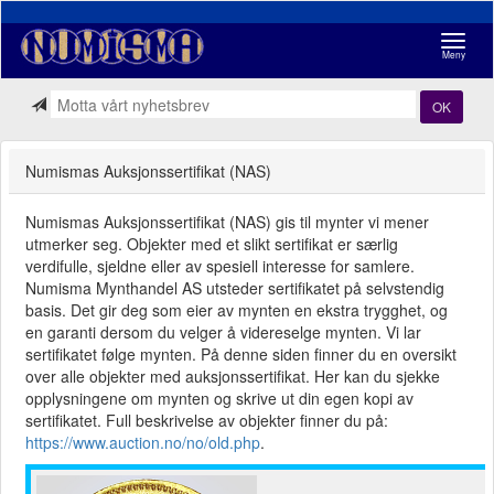
Navigasj
Meny
OK
Numismas Auksjonssertifikat (NAS)
Numismas Auksjonssertifikat (NAS) gis til mynter vi mener
utmerker seg. Objekter med et slikt sertifikat er særlig
verdifulle, sjeldne eller av spesiell interesse for samlere.
Numisma Mynthandel AS utsteder sertifikatet på selvstendig
basis. Det gir deg som eier av mynten en ekstra trygghet, og
en garanti dersom du velger å videreselge mynten. Vi lar
sertifikatet følge mynten. På denne siden finner du en oversikt
over alle objekter med auksjonssertifikat. Her kan du sjekke
opplysningene om mynten og skrive ut din egen kopi av
sertifikatet. Full beskrivelse av objekter finner du på:
https://www.auction.no/no/old.php
.