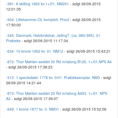
-381- 8 skilling 1665 kv.1+/01. NM201
- solgt 26/09-2015
12:01:35
-904- Lillehammer-OL komplett. Proof
- solgt 26/09-2015
17:50:00
-345- Danmark, Halvbrakteat, Jelling?, (ca. 980-985), 01
Prakteks
- solgt 26/09-2015 11:17:34
-634- 10 krone 1902 kv. 01. NM12
- solgt 26/09-2015 15:43:21
-872- Thor Møhlen-seddel 50 Rd m/talong B120, 1+/01.NPS A4
- solgt 26/09-2015 17:38:23
-513- 1 speciedaler 1776 kv. 0/01. Prakteksemplar. NM3
- solgt
26/09-2015 14:21:44
-873- Thor Møhlen-seddel 25 Rd m/talong A493, 1+/01. NPS
A3
- solgt 26/09-2015 17:39:07
-649- 1 krone 1877 kv. 0. NM31
- solgt 26/09-2015 15:52:06