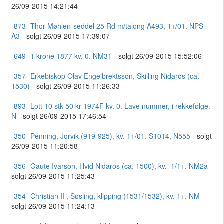
26/09-2015 14:21:44
-873- Thor Møhlen-seddel 25 Rd m/talong A493, 1+/01. NPS
A3
- solgt 26/09-2015 17:39:07
-649- 1 krone 1877 kv. 0. NM31
- solgt 26/09-2015 15:52:06
-357- Erkebiskop Olav Engelbrektsson, Skilling Nidaros (ca.
1530)
- solgt 26/09-2015 11:26:33
-893- Lott 10 stk 50 kr 1974F kv. 0. Lave nummer, i rekkefølge.
N
- solgt 26/09-2015 17:46:54
-350- Penning, Jorvik (919-925), kv. 1+/01. S1014, N555
- solgt
26/09-2015 11:20:58
-356- Gaute Ivarson, Hvid Nidaros (ca. 1500), kv. 1/1+. NM2a
-
solgt 26/09-2015 11:25:43
-354- Christian II , Søsling, klipping (1531/1532), kv. 1+. NM-
-
solgt 26/09-2015 11:24:13