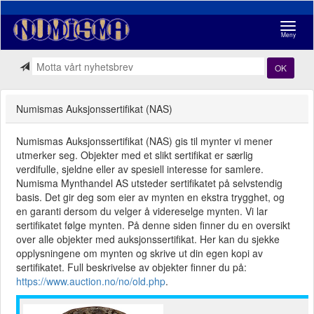
Navigasj
Meny
OK
Numismas Auksjonssertifikat (NAS)
Numismas Auksjonssertifikat (NAS) gis til mynter vi mener
utmerker seg. Objekter med et slikt sertifikat er særlig
verdifulle, sjeldne eller av spesiell interesse for samlere.
Numisma Mynthandel AS utsteder sertifikatet på selvstendig
basis. Det gir deg som eier av mynten en ekstra trygghet, og
en garanti dersom du velger å videreselge mynten. Vi lar
sertifikatet følge mynten. På denne siden finner du en oversikt
over alle objekter med auksjonssertifikat. Her kan du sjekke
opplysningene om mynten og skrive ut din egen kopi av
sertifikatet. Full beskrivelse av objekter finner du på:
https://www.auction.no/no/old.php
.