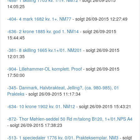
-488- 1 skilling 1703 kv. 1/1+. NM72
- solgt 26/09-2015
14:05:25
-404- 4 mark 1682 kv. 1+. NM77
- solgt 26/09-2015 12:27:49
-636- 2 krone 1885 kv. god 1. NM14
- solgt 26/09-2015
15:44:45
-381- 8 skilling 1665 kv.1+/01. NM201
- solgt 26/09-2015
12:01:35
-904- Lillehammer-OL komplett. Proof
- solgt 26/09-2015
17:50:00
-345- Danmark, Halvbrakteat, Jelling?, (ca. 980-985), 01
Prakteks
- solgt 26/09-2015 11:17:34
-634- 10 krone 1902 kv. 01. NM12
- solgt 26/09-2015 15:43:21
-872- Thor Møhlen-seddel 50 Rd m/talong B120, 1+/01.NPS A4
- solgt 26/09-2015 17:38:23
-513- 1 speciedaler 1776 kv. 0/01. Prakteksemplar. NM3
- solgt