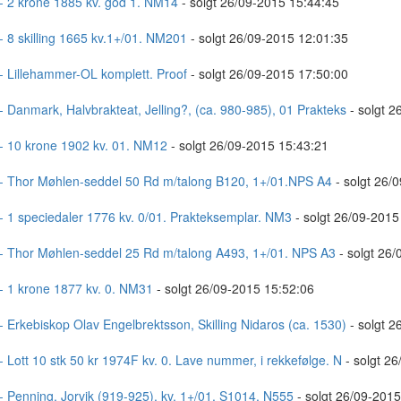
- 2 krone 1885 kv. god 1. NM14
- solgt 26/09-2015 15:44:45
- 8 skilling 1665 kv.1+/01. NM201
- solgt 26/09-2015 12:01:35
- Lillehammer-OL komplett. Proof
- solgt 26/09-2015 17:50:00
- Danmark, Halvbrakteat, Jelling?, (ca. 980-985), 01 Prakteks
- solgt 2
- 10 krone 1902 kv. 01. NM12
- solgt 26/09-2015 15:43:21
- Thor Møhlen-seddel 50 Rd m/talong B120, 1+/01.NPS A4
- solgt 26/
- 1 speciedaler 1776 kv. 0/01. Prakteksemplar. NM3
- solgt 26/09-2015
- Thor Møhlen-seddel 25 Rd m/talong A493, 1+/01. NPS A3
- solgt 26/
- 1 krone 1877 kv. 0. NM31
- solgt 26/09-2015 15:52:06
- Erkebiskop Olav Engelbrektsson, Skilling Nidaros (ca. 1530)
- solgt 2
- Lott 10 stk 50 kr 1974F kv. 0. Lave nummer, i rekkefølge. N
- solgt 2
- Penning, Jorvik (919-925), kv. 1+/01. S1014, N555
- solgt 26/09-2015