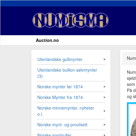
Auction.no
Numi
Utenlandske gullmynter
Utenlandske bullion sølvmynter
Numi
(3)
sjel
som 
Norske mynter før 1874
På d
og sk
Norske Mynter fra 1874
Norske minnemynter, nyheter
o.l.
Norske mynt- og proofsett
Norske myntruller