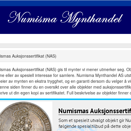
smas Auksjonssertifikat (NAS)
smas Auksjonssertifikat (NAS) gis til mynter vi mener utmerker seg. Objek
dne eller av spesiell interesse for samlere. Numisma Mynthandel AS utste
eier av mynten en ekstra trygghet, og en garanti dersom du velger å vid
enne siden finner du en oversikt over alle objekter med auksjonsserti
rive ut din egen kopi av sertifikatet. Full beskrivelse av objekter finner