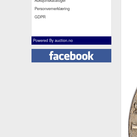
Auksjonskataloger
Personvernerklæring
GDPR
Powered By
auction.no