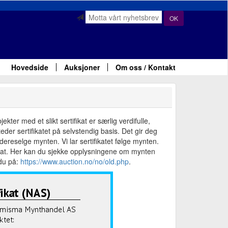
OK
Hovedside
Auksjoner
Om oss / Kontakt
ter med et slikt sertifikat er særlig verdifulle,
der sertifikatet på selvstendig basis. Det gir deg
ereselge mynten. Vi lar sertifikatet følge mynten.
fikat. Her kan du sjekke opplysningene om mynten
 du på:
https://www.auction.no/no/old.php
.