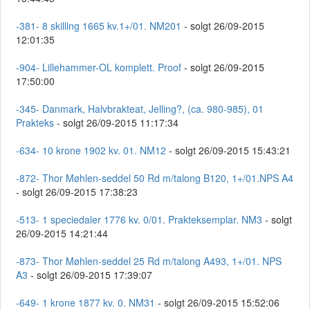
-381- 8 skilling 1665 kv.1+/01. NM201
- solgt 26/09-2015
12:01:35
-904- Lillehammer-OL komplett. Proof
- solgt 26/09-2015
17:50:00
-345- Danmark, Halvbrakteat, Jelling?, (ca. 980-985), 01
Prakteks
- solgt 26/09-2015 11:17:34
-634- 10 krone 1902 kv. 01. NM12
- solgt 26/09-2015 15:43:21
-872- Thor Møhlen-seddel 50 Rd m/talong B120, 1+/01.NPS A4
- solgt 26/09-2015 17:38:23
-513- 1 speciedaler 1776 kv. 0/01. Prakteksemplar. NM3
- solgt
26/09-2015 14:21:44
-873- Thor Møhlen-seddel 25 Rd m/talong A493, 1+/01. NPS
A3
- solgt 26/09-2015 17:39:07
-649- 1 krone 1877 kv. 0. NM31
- solgt 26/09-2015 15:52:06