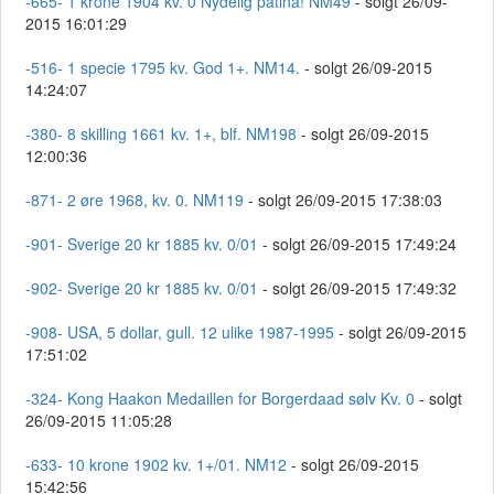
-665- 1 krone 1904 kv. 0 Nydelig patina! NM49
- solgt 26/09-
2015 16:01:29
-516- 1 specie 1795 kv. God 1+. NM14.
- solgt 26/09-2015
14:24:07
-380- 8 skilling 1661 kv. 1+, blf. NM198
- solgt 26/09-2015
12:00:36
-871- 2 øre 1968, kv. 0. NM119
- solgt 26/09-2015 17:38:03
-901- Sverige 20 kr 1885 kv. 0/01
- solgt 26/09-2015 17:49:24
-902- Sverige 20 kr 1885 kv. 0/01
- solgt 26/09-2015 17:49:32
-908- USA, 5 dollar, gull. 12 ulike 1987-1995
- solgt 26/09-2015
17:51:02
-324- Kong Haakon Medaillen for Borgerdaad sølv Kv. 0
- solgt
26/09-2015 11:05:28
-633- 10 krone 1902 kv. 1+/01. NM12
- solgt 26/09-2015
15:42:56