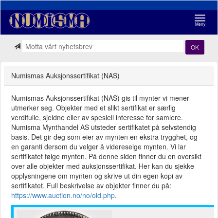
Navigasj
Meny
OK
Numismas Auksjonssertifikat (NAS)
Numismas Auksjonssertifikat (NAS) gis til mynter vi mener
utmerker seg. Objekter med et slikt sertifikat er særlig
verdifulle, sjeldne eller av spesiell interesse for samlere.
Numisma Mynthandel AS utsteder sertifikatet på selvstendig
basis. Det gir deg som eier av mynten en ekstra trygghet, og
en garanti dersom du velger å videreselge mynten. Vi lar
sertifikatet følge mynten. På denne siden finner du en oversikt
over alle objekter med auksjonssertifikat. Her kan du sjekke
opplysningene om mynten og skrive ut din egen kopi av
sertifikatet. Full beskrivelse av objekter finner du på:
https://www.auction.no/no/old.php
.