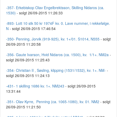
-357- Erkebiskop Olav Engelbrektsson, Skilling Nidaros (ca.
1530)
- solgt 26/09-2015 11:26:33
-893- Lott 10 stk 50 kr 1974F kv. 0. Lave nummer, i rekkefølge.
N
- solgt 26/09-2015 17:46:54
-350- Penning, Jorvik (919-925), kv. 1+/01. S1014, N555
- solgt
26/09-2015 11:20:58
-356- Gaute Ivarson, Hvid Nidaros (ca. 1500), kv. 1/1+. NM2a
-
solgt 26/09-2015 11:25:43
-354- Christian II , Søsling, klipping (1531/1532), kv. 1+. NM-
-
solgt 26/09-2015 11:24:13
-431- 1 skilling 1686 kv. 1+. NM243
- solgt 26/09-2015
13:31:44
-351- Olav Kyrre, Penning (ca. 1065-1080), kv. 01. NM2
- solgt
26/09-2015 11:21:50