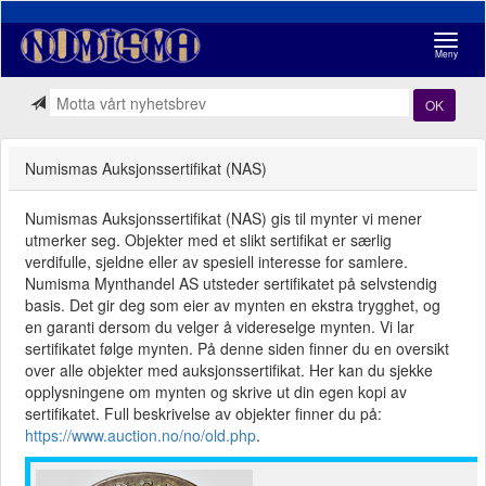
Navigasj
Meny
OK
Numismas Auksjonssertifikat (NAS)
Numismas Auksjonssertifikat (NAS) gis til mynter vi mener
utmerker seg. Objekter med et slikt sertifikat er særlig
verdifulle, sjeldne eller av spesiell interesse for samlere.
Numisma Mynthandel AS utsteder sertifikatet på selvstendig
basis. Det gir deg som eier av mynten en ekstra trygghet, og
en garanti dersom du velger å videreselge mynten. Vi lar
sertifikatet følge mynten. På denne siden finner du en oversikt
over alle objekter med auksjonssertifikat. Her kan du sjekke
opplysningene om mynten og skrive ut din egen kopi av
sertifikatet. Full beskrivelse av objekter finner du på:
https://www.auction.no/no/old.php
.