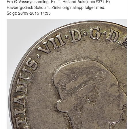
Fra Ø.Vassøys samling. Ex. T. Høiland Auksjoner#371.Ex
Havberg/Zinck Schou 1. Zinks originallapp følger med.
Solgt: 26/09-2015 14:35