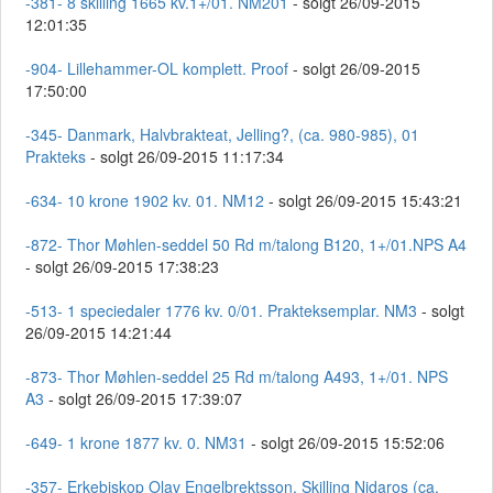
-381- 8 skilling 1665 kv.1+/01. NM201
- solgt 26/09-2015
12:01:35
-904- Lillehammer-OL komplett. Proof
- solgt 26/09-2015
17:50:00
-345- Danmark, Halvbrakteat, Jelling?, (ca. 980-985), 01
Prakteks
- solgt 26/09-2015 11:17:34
-634- 10 krone 1902 kv. 01. NM12
- solgt 26/09-2015 15:43:21
-872- Thor Møhlen-seddel 50 Rd m/talong B120, 1+/01.NPS A4
- solgt 26/09-2015 17:38:23
-513- 1 speciedaler 1776 kv. 0/01. Prakteksemplar. NM3
- solgt
26/09-2015 14:21:44
-873- Thor Møhlen-seddel 25 Rd m/talong A493, 1+/01. NPS
A3
- solgt 26/09-2015 17:39:07
-649- 1 krone 1877 kv. 0. NM31
- solgt 26/09-2015 15:52:06
-357- Erkebiskop Olav Engelbrektsson, Skilling Nidaros (ca.