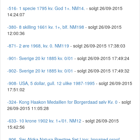
-516- 1 specie 1795 kv. God 1+. NM14.
- solgt 26/09-2015
14:24:07
-380- 8 skilling 1661 kv. 1+, blf. NM198
- solgt 26/09-2015
12:00:36
-871- 2 øre 1968, kv. 0. NM119
- solgt 26/09-2015 17:38:03
-901- Sverige 20 kr 1885 kv. 0/01
- solgt 26/09-2015 17:49:24
-902- Sverige 20 kr 1885 kv. 0/01
- solgt 26/09-2015 17:49:32
-908- USA, 5 dollar, gull. 12 ulike 1987-1995
- solgt 26/09-2015
17:51:02
-324- Kong Haakon Medaillen for Borgerdaad sølv Kv. 0
- solgt
26/09-2015 11:05:28
-633- 10 krone 1902 kv. 1+/01. NM12
- solgt 26/09-2015
15:42:56
-906- Sør-Afrika Natura Prestige Set Lion; Impaired proof
-