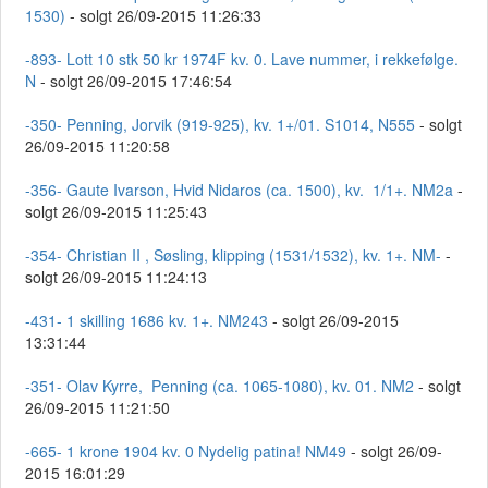
1530)
- solgt 26/09-2015 11:26:33
-893- Lott 10 stk 50 kr 1974F kv. 0. Lave nummer, i rekkefølge.
N
- solgt 26/09-2015 17:46:54
-350- Penning, Jorvik (919-925), kv. 1+/01. S1014, N555
- solgt
26/09-2015 11:20:58
-356- Gaute Ivarson, Hvid Nidaros (ca. 1500), kv. 1/1+. NM2a
-
solgt 26/09-2015 11:25:43
-354- Christian II , Søsling, klipping (1531/1532), kv. 1+. NM-
-
solgt 26/09-2015 11:24:13
-431- 1 skilling 1686 kv. 1+. NM243
- solgt 26/09-2015
13:31:44
-351- Olav Kyrre, Penning (ca. 1065-1080), kv. 01. NM2
- solgt
26/09-2015 11:21:50
-665- 1 krone 1904 kv. 0 Nydelig patina! NM49
- solgt 26/09-
2015 16:01:29