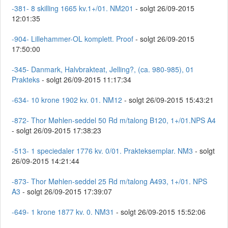
-381- 8 skilling 1665 kv.1+/01. NM201
- solgt 26/09-2015
12:01:35
-904- Lillehammer-OL komplett. Proof
- solgt 26/09-2015
17:50:00
-345- Danmark, Halvbrakteat, Jelling?, (ca. 980-985), 01
Prakteks
- solgt 26/09-2015 11:17:34
-634- 10 krone 1902 kv. 01. NM12
- solgt 26/09-2015 15:43:21
-872- Thor Møhlen-seddel 50 Rd m/talong B120, 1+/01.NPS A4
- solgt 26/09-2015 17:38:23
-513- 1 speciedaler 1776 kv. 0/01. Prakteksemplar. NM3
- solgt
26/09-2015 14:21:44
-873- Thor Møhlen-seddel 25 Rd m/talong A493, 1+/01. NPS
A3
- solgt 26/09-2015 17:39:07
-649- 1 krone 1877 kv. 0. NM31
- solgt 26/09-2015 15:52:06