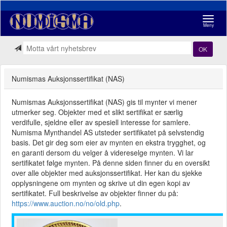
Navigasj
Meny
OK
Numismas Auksjonssertifikat (NAS)
Numismas Auksjonssertifikat (NAS) gis til mynter vi mener
utmerker seg. Objekter med et slikt sertifikat er særlig
verdifulle, sjeldne eller av spesiell interesse for samlere.
Numisma Mynthandel AS utsteder sertifikatet på selvstendig
basis. Det gir deg som eier av mynten en ekstra trygghet, og
en garanti dersom du velger å videreselge mynten. Vi lar
sertifikatet følge mynten. På denne siden finner du en oversikt
over alle objekter med auksjonssertifikat. Her kan du sjekke
opplysningene om mynten og skrive ut din egen kopi av
sertifikatet. Full beskrivelse av objekter finner du på:
https://www.auction.no/no/old.php
.