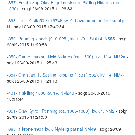
-357- Erkebiskop Olav Engelbrektsson, Skilling Nidaros (ca.
1530)
- solgt 26/09-2015 11:26:33
-893- Lott 10 stk 50 kr 1974F kv. 0. Lave nummer, i rekkefølge.
N
- solgt 26/09-2015 17:46:54
-350- Penning, Jorvik (919-925), kv. 1+/01. S1014, N555
- solgt
26/09-2015 11:20:58
-356- Gaute Ivarson, Hvid Nidaros (ca. 1500), kv. 1/1+. NM2a
-
solgt 26/09-2015 11:25:43
-354- Christian II , Søsling, klipping (1531/1532), kv. 1+. NM-
-
solgt 26/09-2015 11:24:13
-431- 1 skilling 1686 kv. 1+. NM243
- solgt 26/09-2015
13:31:44
-351- Olav Kyrre, Penning (ca. 1065-1080), kv. 01. NM2
- solgt
26/09-2015 11:21:50
-665- 1 krone 1904 kv. 0 Nydelig patina! NM49
- solgt 26/09-