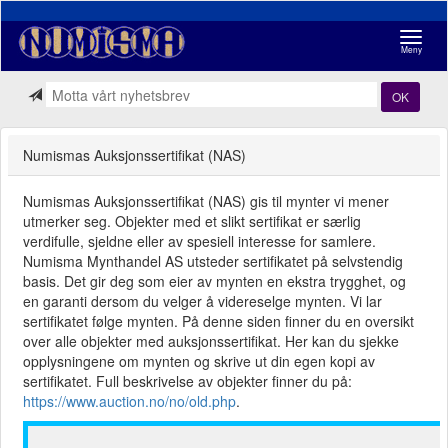
Navigasj
Meny
OK
Numismas Auksjonssertifikat (NAS)
Numismas Auksjonssertifikat (NAS) gis til mynter vi mener
utmerker seg. Objekter med et slikt sertifikat er særlig
verdifulle, sjeldne eller av spesiell interesse for samlere.
Numisma Mynthandel AS utsteder sertifikatet på selvstendig
basis. Det gir deg som eier av mynten en ekstra trygghet, og
en garanti dersom du velger å videreselge mynten. Vi lar
sertifikatet følge mynten. På denne siden finner du en oversikt
over alle objekter med auksjonssertifikat. Her kan du sjekke
opplysningene om mynten og skrive ut din egen kopi av
sertifikatet. Full beskrivelse av objekter finner du på:
https://www.auction.no/no/old.php
.