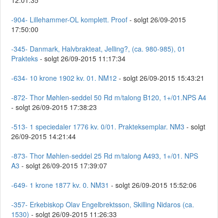
12:01:35
-904- Lillehammer-OL komplett. Proof
- solgt 26/09-2015
17:50:00
-345- Danmark, Halvbrakteat, Jelling?, (ca. 980-985), 01
Prakteks
- solgt 26/09-2015 11:17:34
-634- 10 krone 1902 kv. 01. NM12
- solgt 26/09-2015 15:43:21
-872- Thor Møhlen-seddel 50 Rd m/talong B120, 1+/01.NPS A4
- solgt 26/09-2015 17:38:23
-513- 1 speciedaler 1776 kv. 0/01. Prakteksemplar. NM3
- solgt
26/09-2015 14:21:44
-873- Thor Møhlen-seddel 25 Rd m/talong A493, 1+/01. NPS
A3
- solgt 26/09-2015 17:39:07
-649- 1 krone 1877 kv. 0. NM31
- solgt 26/09-2015 15:52:06
-357- Erkebiskop Olav Engelbrektsson, Skilling Nidaros (ca.
1530)
- solgt 26/09-2015 11:26:33