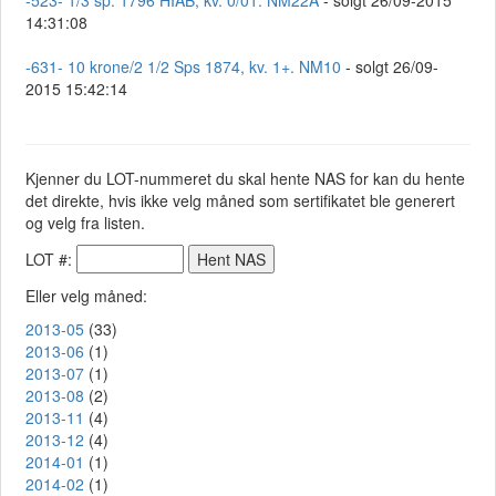
-523- 1/3 sp. 1796 HIAB, kv. 0/01. NM22A
- solgt 26/09-2015
14:31:08
-631- 10 krone/2 1/2 Sps 1874, kv. 1+. NM10
- solgt 26/09-
2015 15:42:14
Kjenner du LOT-nummeret du skal hente NAS for kan du hente
det direkte, hvis ikke velg måned som sertifikatet ble generert
og velg fra listen.
LOT #:
Eller velg måned:
2013-05
(33)
2013-06
(1)
2013-07
(1)
2013-08
(2)
2013-11
(4)
2013-12
(4)
2014-01
(1)
2014-02
(1)