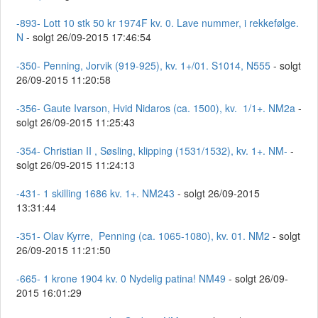
-893- Lott 10 stk 50 kr 1974F kv. 0. Lave nummer, i rekkefølge.
N
- solgt 26/09-2015 17:46:54
-350- Penning, Jorvik (919-925), kv. 1+/01. S1014, N555
- solgt
26/09-2015 11:20:58
-356- Gaute Ivarson, Hvid Nidaros (ca. 1500), kv. 1/1+. NM2a
-
solgt 26/09-2015 11:25:43
-354- Christian II , Søsling, klipping (1531/1532), kv. 1+. NM-
-
solgt 26/09-2015 11:24:13
-431- 1 skilling 1686 kv. 1+. NM243
- solgt 26/09-2015
13:31:44
-351- Olav Kyrre, Penning (ca. 1065-1080), kv. 01. NM2
- solgt
26/09-2015 11:21:50
-665- 1 krone 1904 kv. 0 Nydelig patina! NM49
- solgt 26/09-
2015 16:01:29