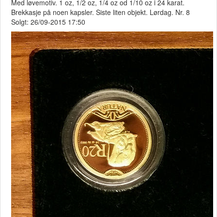
Med løvemotiv. 1 oz, 1/2 oz, 1/4 oz od 1/10 oz i 24 karat.
Brekkasje på noen kapsler. Siste liten objekt. Lørdag. Nr. 8
Solgt: 26/09-2015 17:50