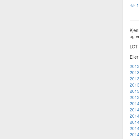
-8- 
Kjen
og ve
LOT
Elle
2013
2013
2013
2013
2013
2013
2014
2014
2014
2014
2014
2014