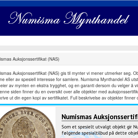
smas Auksjonssertifikat (NAS)
smas Auksjonssertifikat (NAS) gis til mynter vi mener utmerker seg. Objek
dne eller av spesiell interesse for samlere. Numisma Mynthandel AS utste
eier av mynten en ekstra trygghet, og en garanti dersom du velger å vid
enne siden finner du en oversikt over alle objekter med auksjonsserti
rive ut din egen kopi av sertifikatet. Full beskrivelse av objekter finner