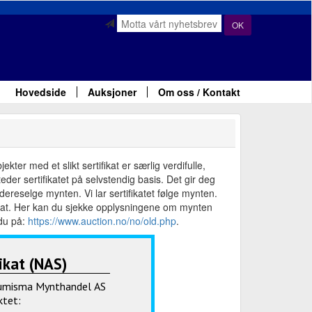
OK
Hovedside
Auksjoner
Om oss / Kontakt
ter med et slikt sertifikat er særlig verdifulle,
der sertifikatet på selvstendig basis. Det gir deg
ereselge mynten. Vi lar sertifikatet følge mynten.
fikat. Her kan du sjekke opplysningene om mynten
 du på:
https://www.auction.no/no/old.php
.