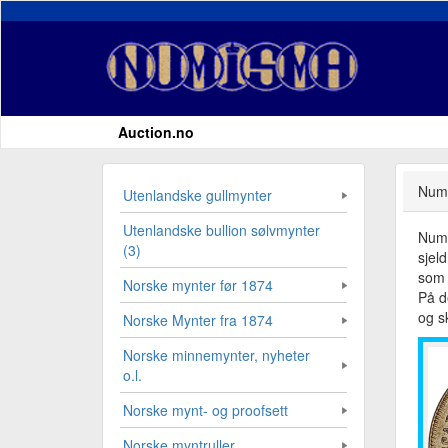
Auction.no
Numi
Utenlandske gullmynter
Utenlandske bullion sølvmynter
Numi
(3)
sjel
som 
Norske mynter før 1874
På d
og sk
Norske Mynter fra 1874
Norske minnemynter, nyheter
o.l.
Norske mynt- og proofsett
Norske myntruller