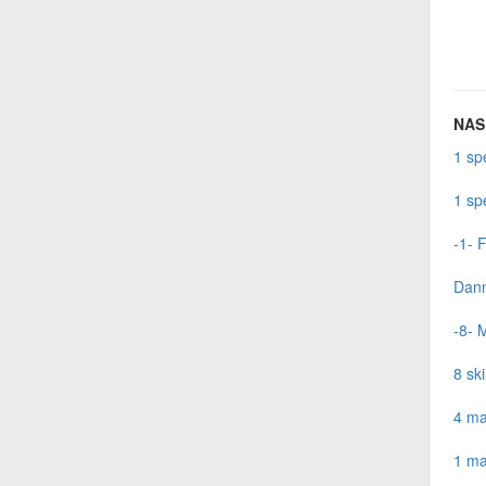
NAS 
1 sp
1 sp
-1- F
Danm
-8- 
8 ski
4 ma
1 ma