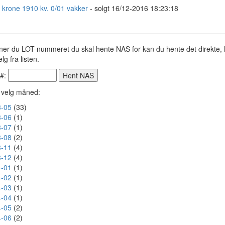
1 krone 1910 kv. 0/01 vakker
- solgt 16/12-2016 18:23:18
ner du LOT-nummeret du skal hente NAS for kan du hente det direkte, h
lg fra listen.
 #:
r velg måned:
-05
(33)
-06
(1)
-07
(1)
-08
(2)
-11
(4)
-12
(4)
-01
(1)
-02
(1)
-03
(1)
-04
(1)
-05
(2)
-06
(2)