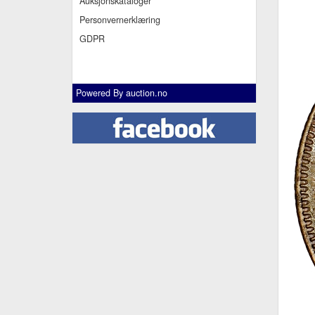
Auksjonskataloger
Personvernerklæring
GDPR
Powered By
auction.no