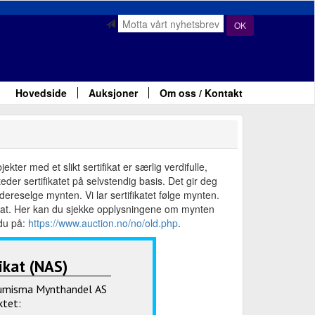
OK
Hovedside
Auksjoner
Om oss / Kontakt
ter med et slikt sertifikat er særlig verdifulle,
der sertifikatet på selvstendig basis. Det gir deg
ereselge mynten. Vi lar sertifikatet følge mynten.
fikat. Her kan du sjekke opplysningene om mynten
 du på:
https://www.auction.no/no/old.php
.