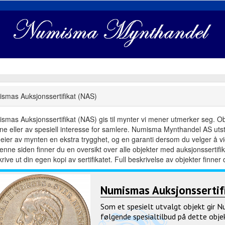
smas Auksjonssertifikat (NAS)
smas Auksjonssertifikat (NAS) gis til mynter vi mener utmerker seg. Objek
dne eller av spesiell interesse for samlere. Numisma Mynthandel AS utste
eier av mynten en ekstra trygghet, og en garanti dersom du velger å vid
enne siden finner du en oversikt over alle objekter med auksjonsserti
rive ut din egen kopi av sertifikatet. Full beskrivelse av objekter finner