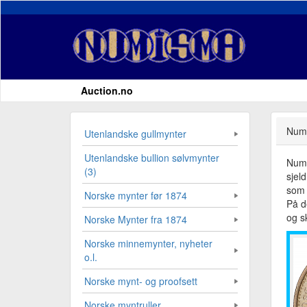
Auction.no
Numi
Utenlandske gullmynter
Utenlandske bullion sølvmynter
Numi
(3)
sjel
som 
Norske mynter før 1874
På d
og sk
Norske Mynter fra 1874
Norske minnemynter, nyheter
o.l.
Norske mynt- og proofsett
Norske myntruller