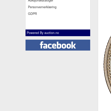
Auksjonskataloger
Personvernerklæring
GDPR
Powered By
auction.no