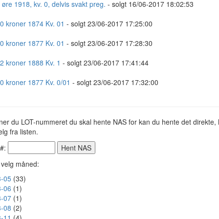
 øre 1918, kv. 0, delvis svakt preg.
- solgt 16/06-2017 18:02:53
10 kroner 1874 Kv. 01
- solgt 23/06-2017 17:25:00
10 kroner 1877 Kv. 01
- solgt 23/06-2017 17:28:30
 2 kroner 1888 Kv. 1
- solgt 23/06-2017 17:41:44
20 kroner 1877 Kv. 0/01
- solgt 23/06-2017 17:32:00
ner du LOT-nummeret du skal hente NAS for kan du hente det direkte, h
lg fra listen.
 #:
r velg måned:
-05
(33)
-06
(1)
-07
(1)
-08
(2)
-11
(4)