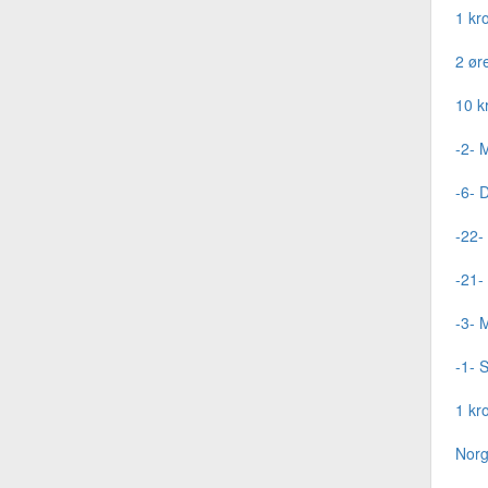
1 kr
2 ør
10 k
-2- 
-6- 
-22-
-21-
-3- 
-1- 
1 kr
Norg