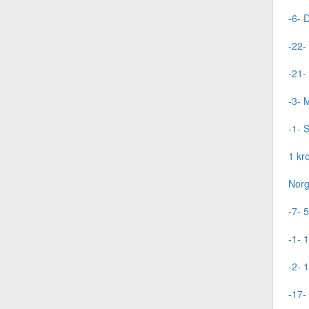
-6- 
-22-
-21-
-3- 
-1- 
1 kr
Norg
-7- 5
-1- 
-2- 
-17-