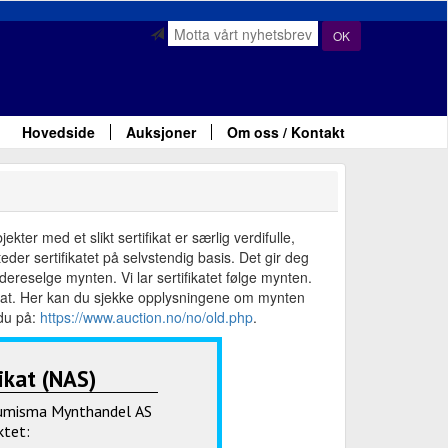
OK
Hovedside
Auksjoner
Om oss / Kontakt
ter med et slikt sertifikat er særlig verdifulle,
der sertifikatet på selvstendig basis. Det gir deg
ereselge mynten. Vi lar sertifikatet følge mynten.
fikat. Her kan du sjekke opplysningene om mynten
 du på:
https://www.auction.no/no/old.php
.