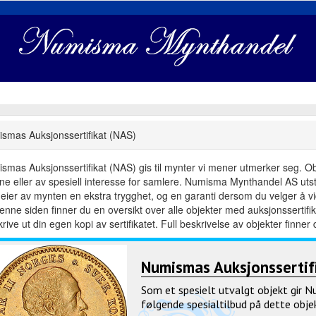
smas Auksjonssertifikat (NAS)
smas Auksjonssertifikat (NAS) gis til mynter vi mener utmerker seg. Objek
dne eller av spesiell interesse for samlere. Numisma Mynthandel AS utste
eier av mynten en ekstra trygghet, og en garanti dersom du velger å vid
enne siden finner du en oversikt over alle objekter med auksjonsserti
rive ut din egen kopi av sertifikatet. Full beskrivelse av objekter finner