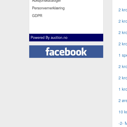
Auksjonskataloger
Personvernerklæring
2 kr
GDPR
2 kr
2 kr
Powered By
auction.no
2 kr
1 sp
2 kr
2 kr
1 kr
2 ør
10 k
-2- 