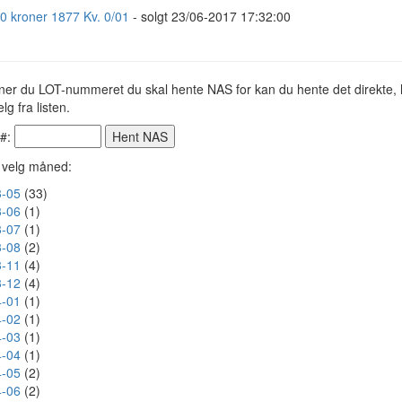
20 kroner 1877 Kv. 0/01
- solgt 23/06-2017 17:32:00
ner du LOT-nummeret du skal hente NAS for kan du hente det direkte, h
lg fra listen.
 #:
r velg måned:
-05
(33)
-06
(1)
-07
(1)
-08
(2)
-11
(4)
-12
(4)
-01
(1)
-02
(1)
-03
(1)
-04
(1)
-05
(2)
-06
(2)