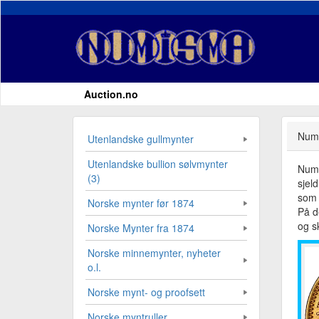
Auction.no
Numi
Utenlandske gullmynter
Utenlandske bullion sølvmynter
Numi
(3)
sjel
som 
Norske mynter før 1874
På d
og sk
Norske Mynter fra 1874
Norske minnemynter, nyheter
o.l.
Norske mynt- og proofsett
Norske myntruller