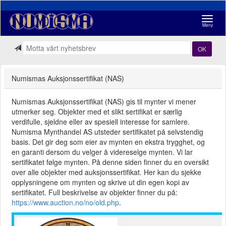
Navigasj
Meny
OK
Numismas Auksjonssertifikat (NAS)
Numismas Auksjonssertifikat (NAS) gis til mynter vi mener
utmerker seg. Objekter med et slikt sertifikat er særlig
verdifulle, sjeldne eller av spesiell interesse for samlere.
Numisma Mynthandel AS utsteder sertifikatet på selvstendig
basis. Det gir deg som eier av mynten en ekstra trygghet, og
en garanti dersom du velger å videreselge mynten. Vi lar
sertifikatet følge mynten. På denne siden finner du en oversikt
over alle objekter med auksjonssertifikat. Her kan du sjekke
opplysningene om mynten og skrive ut din egen kopi av
sertifikatet. Full beskrivelse av objekter finner du på:
https://www.auction.no/no/old.php
.