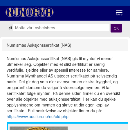
Navigasj
Meny
OK
Numismas Auksjonssertifikat (NAS)
Numismas Auksjonssertifikat (NAS) gis til mynter vi mener
utmerker seg. Objekter med et slikt sertifikat er særlig
verdifulle, sjeldne eller av spesiell interesse for samlere.
Numisma Mynthandel AS utsteder sertifikatet på selvstendig
basis. Det gir deg som eier av mynten en ekstra trygghet, og
en garanti dersom du velger å videreselge mynten. Vi lar
sertifikatet følge mynten. På denne siden finner du en oversikt
over alle objekter med auksjonssertifikat. Her kan du sjekke
opplysningene om mynten og skrive ut din egen kopi av
sertifikatet. Full beskrivelse av objekter finner du på:
https://www.auction.no/no/old.php
.