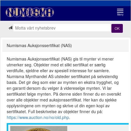
Navigasj
Meny
OK
Numismas Auksjonssertifikat (NAS)
Numismas Auksjonssertifikat (NAS) gis til mynter vi mener
utmerker seg. Objekter med et slikt sertifikat er særlig
verdifulle, sjeldne eller av spesiell interesse for samlere.
Numisma Mynthandel AS utsteder sertifikatet på selvstendig
basis. Det gir deg som eier av mynten en ekstra trygghet, og
en garanti dersom du velger å videreselge mynten. Vi lar
sertifikatet følge mynten. På denne siden finner du en oversikt
over alle objekter med auksjonssertifikat. Her kan du sjekke
opplysningene om mynten og skrive ut din egen kopi av
sertifikatet. Full beskrivelse av objekter finner du på:
https://www.auction.no/no/old.php
.