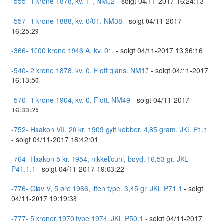
-555- 1 krone 1878, kv. 1-, NM32
- solgt 04/11-2017 16:24:13
-557- 1 krone 1888, kv. 0/01. NM38
- solgt 04/11-2017
16:25:29
-366- 1000 krone 1946 A, kv. 01.
- solgt 04/11-2017 13:36:16
-540- 2 krone 1878, kv. 0. Flott glans. NM17
- solgt 04/11-2017
16:13:50
-570- 1 krone 1904, kv. 0. Flott. NM49
- solgt 04/11-2017
16:33:25
-752- Haakon VII, 20 kr. 1909 gylt kobber. 4,85 gram. JKL.P1.1
- solgt 04/11-2017 18:42:01
-764- Haakon 5 kr. 1954, nikkel/cuni, bøyd. 16,53 gr. JKL
P41.1.1
- solgt 04/11-2017 19:03:22
-776- Olav V, 5 øre 1966, liten type. 3,45 gr. JKL P71.1
- solgt
04/11-2017 19:19:38
-777- 5 kroner 1970 type 1974, JKL P50.1
- solgt 04/11-2017