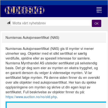
Navigasj
Meny
OK
Numismas Auksjonssertifikat (NAS)
Numismas Auksjonssertifikat (NAS) gis til mynter vi mener
utmerker seg. Objekter med et slikt sertifikat er særlig
verdifulle, sjeldne eller av spesiell interesse for samlere.
Numisma Mynthandel AS utsteder sertifikatet på selvstendig
basis. Det gir deg som eier av mynten en ekstra trygghet, og
en garanti dersom du velger å videreselge mynten. Vi lar
sertifikatet følge mynten. På denne siden finner du en oversikt
over alle objekter med auksjonssertifikat. Her kan du sjekke
opplysningene om mynten og skrive ut din egen kopi av
sertifikatet. Full beskrivelse av objekter finner du på:
https://www.auction.no/no/old.php
.