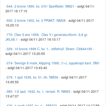
-544- 2 krone 1890, kv. 0/01 Speilflater. NM21
- solgt 04/11-
2017 16:17:10
-550- 2 krone 1902, kv. 0 PRAKT. NM28
- solgt 04/11-2017
16:20:13
-770- Olav 5 øre 1958, Olav V i generaluniform. 6,8 gr.
JKL68.1
- solgt 04/11-2017 19:10:17
-329- 10 krone 1899 C, kv. 1-, stiftehull. Strøm. C6844195
-
solgt 04/11-2017 13:20:55
-374- Sverige 8 mark, klipping 1568, (1+), oppskrapt kant. SM1
- solgt 04/11-2017 13:43:40
-379- 1 spd 1636, kv. 01, kh. NM36
- solgt 04/11-2017
13:45:55
-380- 1/2 spd. 1642, kv. 1, renset. R. NM65
- solgt 04/11-2017
13:47:07
-420- 1 mark 1697, kv. 1+. NM222
- solgt 04/11-2017 14:17:59