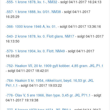
-555- 1 krone 1878, kv. 1-, NM32
- solgt 04/11-2017 16:24:13
-557- 1 krone 1888, kv. 0/01. NM38
- solgt 04/11-2017
16:25:29
-366- 1000 krone 1946 A, kv. 01.
- solgt 04/11-2017 13:36:16
-540- 2 krone 1878, kv. 0. Flott glans. NM17
- solgt 04/11-2017
16:13:50
-570- 1 krone 1904, kv. 0. Flott. NM49
- solgt 04/11-2017
16:33:25
-752- Haakon VII, 20 kr. 1909 gylt kobber. 4,85 gram. JKL.P1.1
- solgt 04/11-2017 18:42:01
-764- Haakon 5 kr. 1954, nikkel/cuni, bøyd. 16,53 gr. JKL
P41.1.1
- solgt 04/11-2017 19:03:22
-776- Olav V, 5 øre 1966, liten type. 3,45 gr. JKL P71.1
- solgt
04/11-2017 19:19:38
-777- 5 kroner 1970 type 1974, JKL P50.1
- solgt 04/11-2017