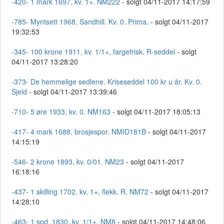
-420- 1 mark 1697, kv. 1+. NM222
- solgt 04/11-2017 14:17:59
-785- Myntsett 1968, Sandhill. Kv. 0. Prima.
- solgt 04/11-2017
19:32:53
-345- 100 krone 1911, kv. 1/1+, fargefrisk. R-seddel
- solgt
04/11-2017 13:28:20
-373- De hemmelige sedlene. Kriseseddel 100 kr u år. Kv. 0.
Sjeld
- solgt 04/11-2017 13:39:46
-710- 5 øre 1933, kv. 0. NM163
- solgt 04/11-2017 18:05:13
-417- 4 mark 1688, brosjespor. NMID181B
- solgt 04/11-2017
14:15:19
-546- 2 krone 1893, kv. 0/01. NM23
- solgt 04/11-2017
16:18:16
-437- 1 skilling 1702, kv. 1+, flekk. R. NM72
- solgt 04/11-2017
14:28:10
-463- 1 spd. 1830, kv. 1/1+. NM8
- solgt 04/11-2017 14:48:06