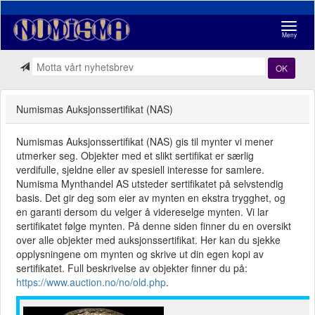
Navigasj
Meny
OK
Numismas Auksjonssertifikat (NAS)
Numismas Auksjonssertifikat (NAS) gis til mynter vi mener
utmerker seg. Objekter med et slikt sertifikat er særlig
verdifulle, sjeldne eller av spesiell interesse for samlere.
Numisma Mynthandel AS utsteder sertifikatet på selvstendig
basis. Det gir deg som eier av mynten en ekstra trygghet, og
en garanti dersom du velger å videreselge mynten. Vi lar
sertifikatet følge mynten. På denne siden finner du en oversikt
over alle objekter med auksjonssertifikat. Her kan du sjekke
opplysningene om mynten og skrive ut din egen kopi av
sertifikatet. Full beskrivelse av objekter finner du på:
https://www.auction.no/no/old.php
.