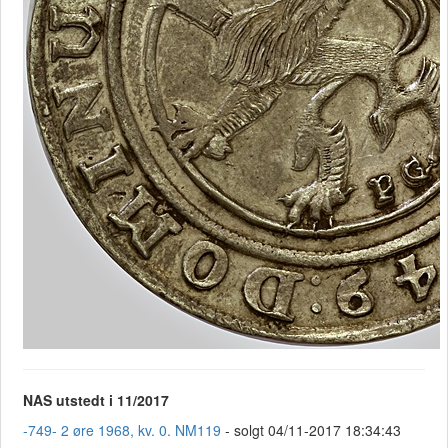
NAS utstedt i 11/2017
-749- 2 øre 1968, kv. 0. NM119
- solgt 04/11-2017 18:34:43