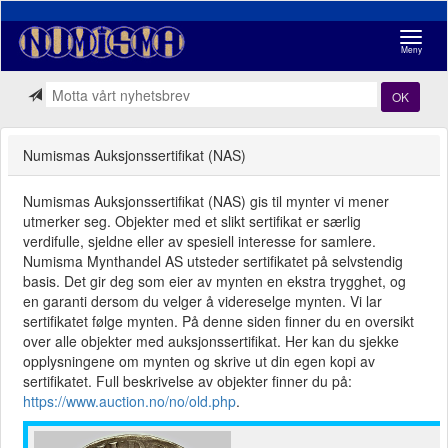
Navigasj
Meny
OK
Numismas Auksjonssertifikat (NAS)
Numismas Auksjonssertifikat (NAS) gis til mynter vi mener
utmerker seg. Objekter med et slikt sertifikat er særlig
verdifulle, sjeldne eller av spesiell interesse for samlere.
Numisma Mynthandel AS utsteder sertifikatet på selvstendig
basis. Det gir deg som eier av mynten en ekstra trygghet, og
en garanti dersom du velger å videreselge mynten. Vi lar
sertifikatet følge mynten. På denne siden finner du en oversikt
over alle objekter med auksjonssertifikat. Her kan du sjekke
opplysningene om mynten og skrive ut din egen kopi av
sertifikatet. Full beskrivelse av objekter finner du på:
https://www.auction.no/no/old.php
.