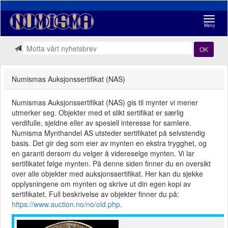
Navigasj
Meny
OK
Numismas Auksjonssertifikat (NAS)
Numismas Auksjonssertifikat (NAS) gis til mynter vi mener
utmerker seg. Objekter med et slikt sertifikat er særlig
verdifulle, sjeldne eller av spesiell interesse for samlere.
Numisma Mynthandel AS utsteder sertifikatet på selvstendig
basis. Det gir deg som eier av mynten en ekstra trygghet, og
en garanti dersom du velger å videreselge mynten. Vi lar
sertifikatet følge mynten. På denne siden finner du en oversikt
over alle objekter med auksjonssertifikat. Her kan du sjekke
opplysningene om mynten og skrive ut din egen kopi av
sertifikatet. Full beskrivelse av objekter finner du på:
https://www.auction.no/no/old.php
.