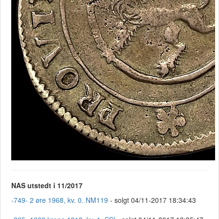
NAS utstedt i 11/2017
-749- 2 øre 1968, kv. 0. NM119
- solgt 04/11-2017 18:34:43