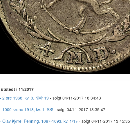
utstedt i 11/2017
- 2 øre 1968, kv. 0. NM119
- solgt 04/11-2017 18:34:43
- 1000 krone 1918, kv. 1. SS!
- solgt 04/11-2017 13:35:47
- Olav Kyrre, Penning, 1067-1093, kv. 1/1+
- solgt 04/11-2017 13:45:35