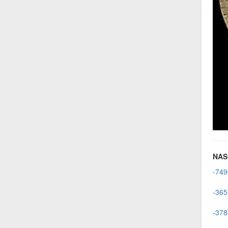
NAS 
-749
-365
-378