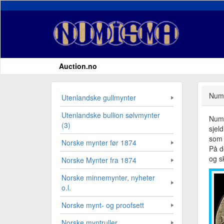
Auction.no
Numi
Utenlandske gullmynter
Utenlandske bullion sølvmynter
Numi
(3)
sjel
som 
Norske mynter før 1874
På d
og sk
Norske Mynter fra 1874
Norske minnemynter, nyheter
o.l.
Norske mynt- og proofsett
Norske myntruller