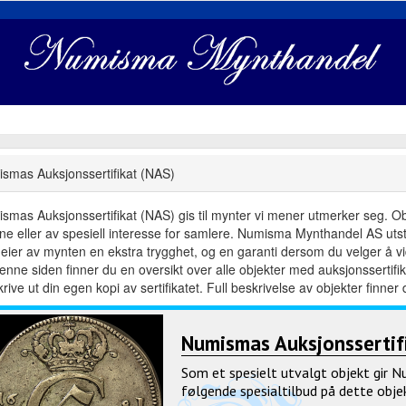
smas Auksjonssertifikat (NAS)
smas Auksjonssertifikat (NAS) gis til mynter vi mener utmerker seg. Objek
dne eller av spesiell interesse for samlere. Numisma Mynthandel AS utste
eier av mynten en ekstra trygghet, og en garanti dersom du velger å vid
enne siden finner du en oversikt over alle objekter med auksjonsserti
rive ut din egen kopi av sertifikatet. Full beskrivelse av objekter finner