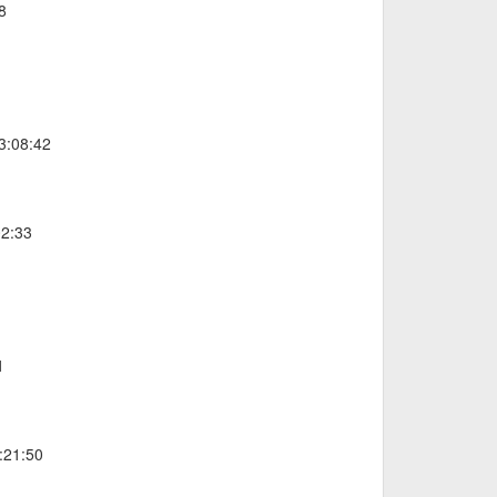
8
3:08:42
02:33
1
:21:50