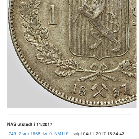
NAS utstedt i 11/2017
-749- 2 øre 1968, kv. 0. NM119
- solgt 04/11-2017 18:34:43