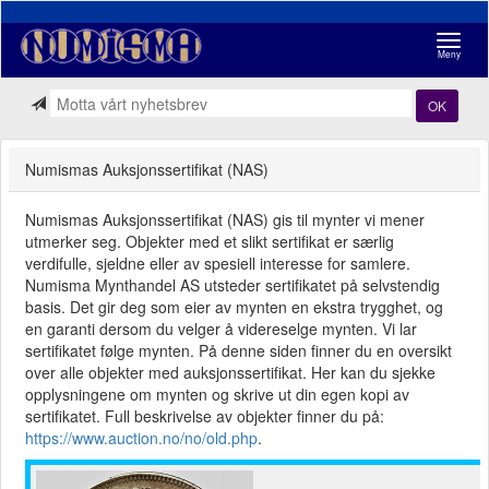
Navigasj
Meny
OK
Numismas Auksjonssertifikat (NAS)
Numismas Auksjonssertifikat (NAS) gis til mynter vi mener
utmerker seg. Objekter med et slikt sertifikat er særlig
verdifulle, sjeldne eller av spesiell interesse for samlere.
Numisma Mynthandel AS utsteder sertifikatet på selvstendig
basis. Det gir deg som eier av mynten en ekstra trygghet, og
en garanti dersom du velger å videreselge mynten. Vi lar
sertifikatet følge mynten. På denne siden finner du en oversikt
over alle objekter med auksjonssertifikat. Her kan du sjekke
opplysningene om mynten og skrive ut din egen kopi av
sertifikatet. Full beskrivelse av objekter finner du på:
https://www.auction.no/no/old.php
.