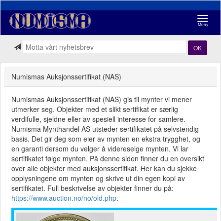
Navigasj
Meny
OK
Numismas Auksjonssertifikat (NAS)
Numismas Auksjonssertifikat (NAS) gis til mynter vi mener
utmerker seg. Objekter med et slikt sertifikat er særlig
verdifulle, sjeldne eller av spesiell interesse for samlere.
Numisma Mynthandel AS utsteder sertifikatet på selvstendig
basis. Det gir deg som eier av mynten en ekstra trygghet, og
en garanti dersom du velger å videreselge mynten. Vi lar
sertifikatet følge mynten. På denne siden finner du en oversikt
over alle objekter med auksjonssertifikat. Her kan du sjekke
opplysningene om mynten og skrive ut din egen kopi av
sertifikatet. Full beskrivelse av objekter finner du på:
https://www.auction.no/no/old.php
.