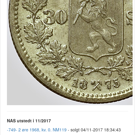
NAS utstedt i 11/2017
-749- 2 øre 1968, kv. 0. NM119
- solgt 04/11-2017 18:34:43