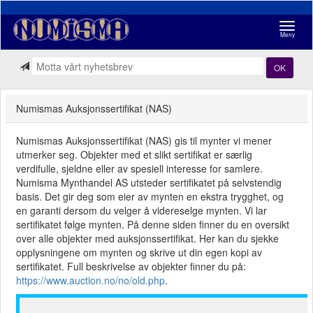
Navigasj
Meny
OK
Numismas Auksjonssertifikat (NAS)
Numismas Auksjonssertifikat (NAS) gis til mynter vi mener
utmerker seg. Objekter med et slikt sertifikat er særlig
verdifulle, sjeldne eller av spesiell interesse for samlere.
Numisma Mynthandel AS utsteder sertifikatet på selvstendig
basis. Det gir deg som eier av mynten en ekstra trygghet, og
en garanti dersom du velger å videreselge mynten. Vi lar
sertifikatet følge mynten. På denne siden finner du en oversikt
over alle objekter med auksjonssertifikat. Her kan du sjekke
opplysningene om mynten og skrive ut din egen kopi av
sertifikatet. Full beskrivelse av objekter finner du på:
https://www.auction.no/no/old.php
.