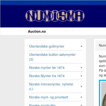
Auction.no
Numi
Utenlandske gullmynter
Utenlandske bullion sølvmynter
Numi
(3)
sjel
som 
Norske mynter før 1874
På d
og sk
Norske Mynter fra 1874
Norske minnemynter, nyheter
o.l.
Norske mynt- og proofsett
Norske myntruller