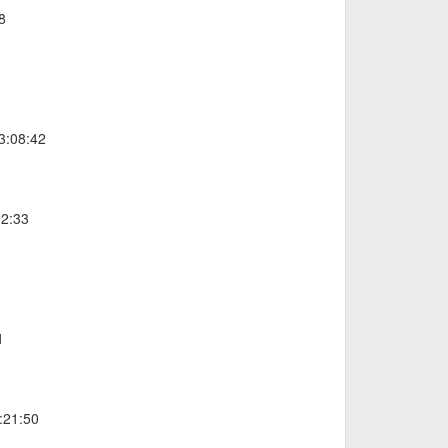
8
3:08:42
02:33
1
:21:50