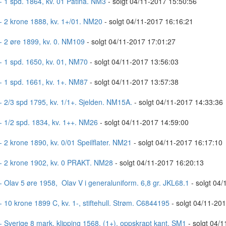
- 1 spd. 1864, kv. 01 Patina. NM3
- solgt 04/11-2017 15:50:56
- 2 krone 1888, kv. 1+/01. NM20
- solgt 04/11-2017 16:16:21
- 2 øre 1899, kv. 0. NM109
- solgt 04/11-2017 17:01:27
- 1 spd. 1650, kv. 01, NM70
- solgt 04/11-2017 13:56:03
- 1 spd. 1661, kv. 1+. NM87
- solgt 04/11-2017 13:57:38
- 2/3 spd 1795, kv. 1/1+. Sjelden. NM15A.
- solgt 04/11-2017 14:33:36
- 1/2 spd. 1834, kv. 1++. NM26
- solgt 04/11-2017 14:59:00
- 2 krone 1890, kv. 0/01 Speilflater. NM21
- solgt 04/11-2017 16:17:10
- 2 krone 1902, kv. 0 PRAKT. NM28
- solgt 04/11-2017 16:20:13
- Olav 5 øre 1958, Olav V i generaluniform. 6,8 gr. JKL68.1
- solgt 04/
- 10 krone 1899 C, kv. 1-, stiftehull. Strøm. C6844195
- solgt 04/11-20
- Sverige 8 mark, klipping 1568, (1+), oppskrapt kant. SM1
- solgt 04/