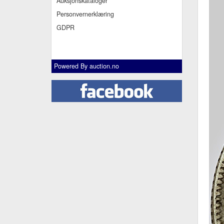
Auksjonskataloger
Personvernerklæring
GDPR
Powered By
auction.no