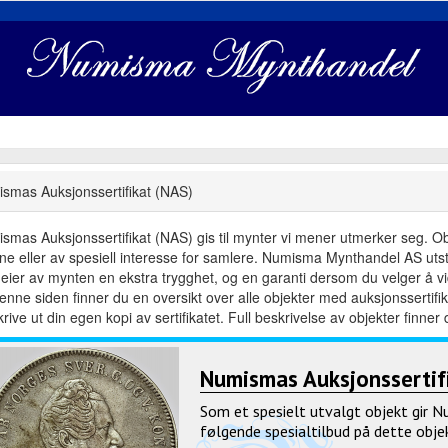
smas Auksjonssertifikat (NAS)
smas Auksjonssertifikat (NAS) gis til mynter vi mener utmerker seg. Objek
dne eller av spesiell interesse for samlere. Numisma Mynthandel AS utste
eier av mynten en ekstra trygghet, og en garanti dersom du velger å vid
enne siden finner du en oversikt over alle objekter med auksjonsserti
rive ut din egen kopi av sertifikatet. Full beskrivelse av objekter finner