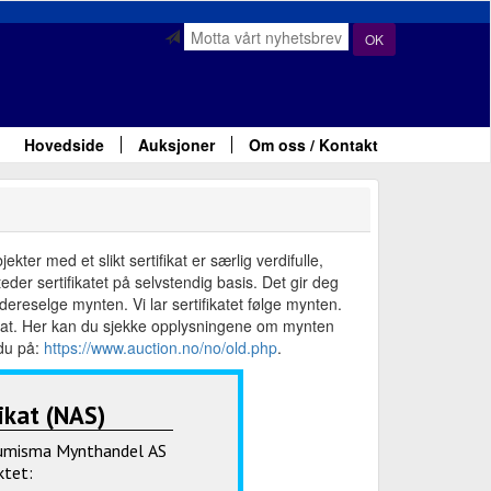
OK
Hovedside
Auksjoner
Om oss / Kontakt
ter med et slikt sertifikat er særlig verdifulle,
der sertifikatet på selvstendig basis. Det gir deg
ereselge mynten. Vi lar sertifikatet følge mynten.
fikat. Her kan du sjekke opplysningene om mynten
 du på:
https://www.auction.no/no/old.php
.