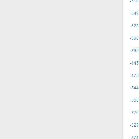
-510
-543
-622
-390
-392
-445
-475
-544
-550
-770
-329
-374