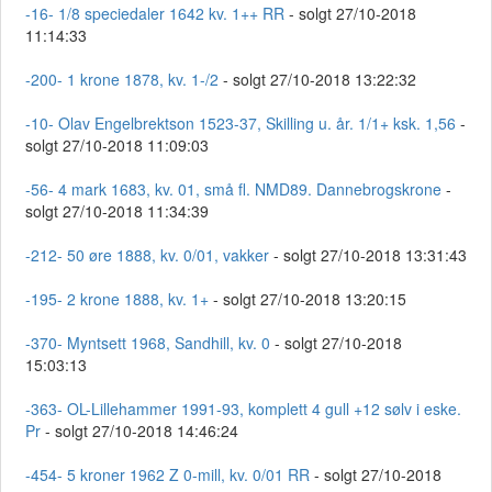
-16- 1/8 speciedaler 1642 kv. 1++ RR
- solgt 27/10-2018
11:14:33
-200- 1 krone 1878, kv. 1-/2
- solgt 27/10-2018 13:22:32
-10- Olav Engelbrektson 1523-37, Skilling u. år. 1/1+ ksk. 1,56
-
solgt 27/10-2018 11:09:03
-56- 4 mark 1683, kv. 01, små fl. NMD89. Dannebrogskrone
-
solgt 27/10-2018 11:34:39
-212- 50 øre 1888, kv. 0/01, vakker
- solgt 27/10-2018 13:31:43
-195- 2 krone 1888, kv. 1+
- solgt 27/10-2018 13:20:15
-370- Myntsett 1968, Sandhill, kv. 0
- solgt 27/10-2018
15:03:13
-363- OL-Lillehammer 1991-93, komplett 4 gull +12 sølv i eske.
Pr
- solgt 27/10-2018 14:46:24
-454- 5 kroner 1962 Z 0-mill, kv. 0/01 RR
- solgt 27/10-2018