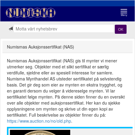
Navigasj
Meny
OK
Numismas Auksjonssertifikat (NAS)
Numismas Auksjonssertifikat (NAS) gis til mynter vi mener
utmerker seg. Objekter med et slikt sertifikat er særlig
verdifulle, sjeldne eller av spesiell interesse for samlere.
Numisma Mynthandel AS utsteder sertifikatet på selvstendig
basis. Det gir deg som eier av mynten en ekstra trygghet, og
en garanti dersom du velger å videreselge mynten. Vi lar
sertifikatet følge mynten. På denne siden finner du en oversikt
over alle objekter med auksjonssertifikat. Her kan du sjekke
opplysningene om mynten og skrive ut din egen kopi av
sertifikatet. Full beskrivelse av objekter finner du på:
https://www.auction.no/no/old.php
.