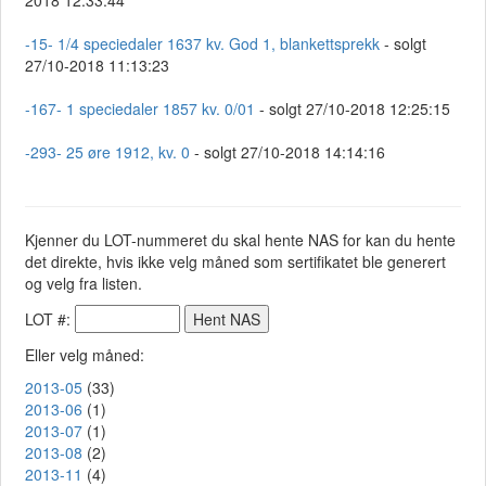
2018 12:33:44
-15- 1/4 speciedaler 1637 kv. God 1, blankettsprekk
- solgt
27/10-2018 11:13:23
-167- 1 speciedaler 1857 kv. 0/01
- solgt 27/10-2018 12:25:15
-293- 25 øre 1912, kv. 0
- solgt 27/10-2018 14:14:16
Kjenner du LOT-nummeret du skal hente NAS for kan du hente
det direkte, hvis ikke velg måned som sertifikatet ble generert
og velg fra listen.
LOT #:
Eller velg måned:
2013-05
(33)
2013-06
(1)
2013-07
(1)
2013-08
(2)
2013-11
(4)