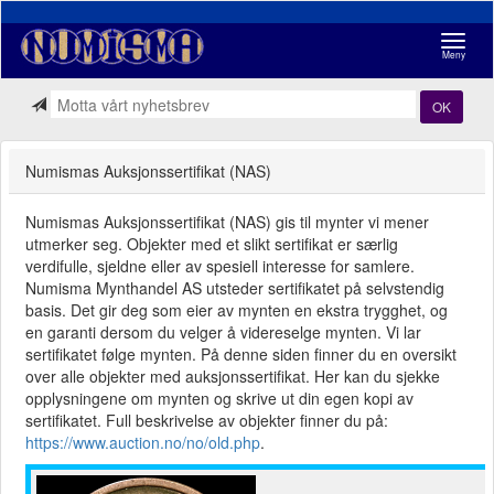
Navigasj
Meny
OK
Numismas Auksjonssertifikat (NAS)
Numismas Auksjonssertifikat (NAS) gis til mynter vi mener
utmerker seg. Objekter med et slikt sertifikat er særlig
verdifulle, sjeldne eller av spesiell interesse for samlere.
Numisma Mynthandel AS utsteder sertifikatet på selvstendig
basis. Det gir deg som eier av mynten en ekstra trygghet, og
en garanti dersom du velger å videreselge mynten. Vi lar
sertifikatet følge mynten. På denne siden finner du en oversikt
over alle objekter med auksjonssertifikat. Her kan du sjekke
opplysningene om mynten og skrive ut din egen kopi av
sertifikatet. Full beskrivelse av objekter finner du på:
https://www.auction.no/no/old.php
.