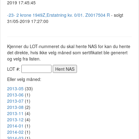
2019 17:45:45
-23- 2 krone 1949Z,Erstatning kv. 0/01. Z0017504 R
- solgt
31/05-2019 17:27:00
Kjenner du LOT-nummeret du skal hente NAS for kan du hente
det direkte, hvis ikke velg måned som sertifikatet ble generert
og velg fra listen.
LOT #:
Eller velg måned:
2013-05
(33)
2013-06
(1)
2013-07
(1)
2013-08
(2)
2013-11
(4)
2013-12
(4)
2014-01
(1)
2014-02
(1)
2014-03
(1)