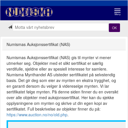
Navigasj
Meny
OK
Numismas Auksjonssertifikat (NAS)
Numismas Auksjonssertifikat (NAS) gis til mynter vi mener
utmerker seg. Objekter med et slikt sertifikat er særlig
verdifulle, sjeldne eller av spesiell interesse for samlere.
Numisma Mynthandel AS utsteder sertifikatet på selvstendig
basis. Det gir deg som eier av mynten en ekstra trygghet, og
en garanti dersom du velger å videreselge mynten. Vi lar
sertifikatet følge mynten. På denne siden finner du en oversikt
over alle objekter med auksjonssertifikat. Her kan du sjekke
opplysningene om mynten og skrive ut din egen kopi av
sertifikatet. Full beskrivelse av objekter finner du på:
https://www.auction.no/no/old.php
.