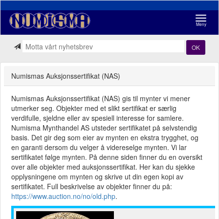
Navigasj
Meny
OK
Numismas Auksjonssertifikat (NAS)
Numismas Auksjonssertifikat (NAS) gis til mynter vi mener
utmerker seg. Objekter med et slikt sertifikat er særlig
verdifulle, sjeldne eller av spesiell interesse for samlere.
Numisma Mynthandel AS utsteder sertifikatet på selvstendig
basis. Det gir deg som eier av mynten en ekstra trygghet, og
en garanti dersom du velger å videreselge mynten. Vi lar
sertifikatet følge mynten. På denne siden finner du en oversikt
over alle objekter med auksjonssertifikat. Her kan du sjekke
opplysningene om mynten og skrive ut din egen kopi av
sertifikatet. Full beskrivelse av objekter finner du på:
https://www.auction.no/no/old.php
.