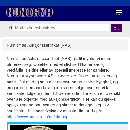
Navigasj
Meny
OK
Numismas Auksjonssertifikat (NAS)
Numismas Auksjonssertifikat (NAS) gis til mynter vi mener
utmerker seg. Objekter med et slikt sertifikat er særlig
verdifulle, sjeldne eller av spesiell interesse for samlere.
Numisma Mynthandel AS utsteder sertifikatet på selvstendig
basis. Det gir deg som eier av mynten en ekstra trygghet, og
en garanti dersom du velger å videreselge mynten. Vi lar
sertifikatet følge mynten. På denne siden finner du en oversikt
over alle objekter med auksjonssertifikat. Her kan du sjekke
opplysningene om mynten og skrive ut din egen kopi av
sertifikatet. Full beskrivelse av objekter finner du på:
https://www.auction.no/no/old.php
.