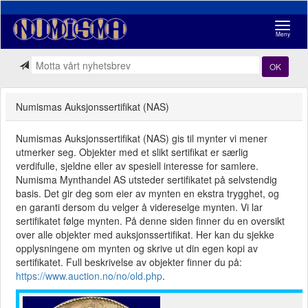
Navigasj
Meny
OK
Numismas Auksjonssertifikat (NAS)
Numismas Auksjonssertifikat (NAS) gis til mynter vi mener
utmerker seg. Objekter med et slikt sertifikat er særlig
verdifulle, sjeldne eller av spesiell interesse for samlere.
Numisma Mynthandel AS utsteder sertifikatet på selvstendig
basis. Det gir deg som eier av mynten en ekstra trygghet, og
en garanti dersom du velger å videreselge mynten. Vi lar
sertifikatet følge mynten. På denne siden finner du en oversikt
over alle objekter med auksjonssertifikat. Her kan du sjekke
opplysningene om mynten og skrive ut din egen kopi av
sertifikatet. Full beskrivelse av objekter finner du på:
https://www.auction.no/no/old.php
.