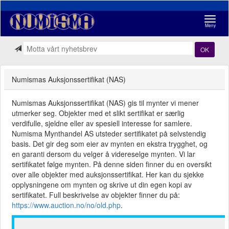
Navigasj
Meny
OK
Numismas Auksjonssertifikat (NAS)
Numismas Auksjonssertifikat (NAS) gis til mynter vi mener
utmerker seg. Objekter med et slikt sertifikat er særlig
verdifulle, sjeldne eller av spesiell interesse for samlere.
Numisma Mynthandel AS utsteder sertifikatet på selvstendig
basis. Det gir deg som eier av mynten en ekstra trygghet, og
en garanti dersom du velger å videreselge mynten. Vi lar
sertifikatet følge mynten. På denne siden finner du en oversikt
over alle objekter med auksjonssertifikat. Her kan du sjekke
opplysningene om mynten og skrive ut din egen kopi av
sertifikatet. Full beskrivelse av objekter finner du på:
https://www.auction.no/no/old.php
.