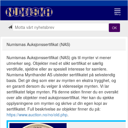
Navigasj
Meny
OK
Numismas Auksjonssertifikat (NAS)
Numismas Auksjonssertifikat (NAS) gis til mynter vi mener
utmerker seg. Objekter med et slikt sertifikat er særlig
verdifulle, sjeldne eller av spesiell interesse for samlere.
Numisma Mynthandel AS utsteder sertifikatet på selvstendig
basis. Det gir deg som eier av mynten en ekstra trygghet, og
en garanti dersom du velger å videreselge mynten. Vi lar
sertifikatet følge mynten. På denne siden finner du en oversikt
over alle objekter med auksjonssertifikat. Her kan du sjekke
opplysningene om mynten og skrive ut din egen kopi av
sertifikatet. Full beskrivelse av objekter finner du på:
https://www.auction.no/no/old.php
.