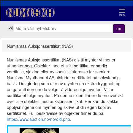
Navigasj
Meny
OK
Numismas Auksjonssertifikat (NAS)
Numismas Auksjonssertifikat (NAS) gis til mynter vi mener
utmerker seg. Objekter med et slikt sertifikat er særlig
verdifulle, sjeldne eller av spesiell interesse for samlere.
Numisma Mynthandel AS utsteder sertifikatet på selvstendig
basis. Det gir deg som eier av mynten en ekstra trygghet, og
en garanti dersom du velger å videreselge mynten. Vi lar
sertifikatet følge mynten. På denne siden finner du en oversikt
over alle objekter med auksjonssertifikat. Her kan du sjekke
opplysningene om mynten og skrive ut din egen kopi av
sertifikatet. Full beskrivelse av objekter finner du på:
https://www.auction.no/no/old.php
.