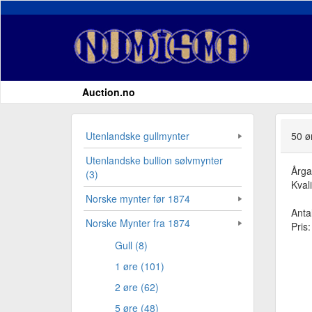
Auction.no
Utenlandske gullmynter
50 ø
Utenlandske bullion sølvmynter
Årg
(3)
Kvali
Norske mynter før 1874
Antal
Norske Mynter fra 1874
Pris
Gull (8)
1 øre (101)
2 øre (62)
5 øre (48)