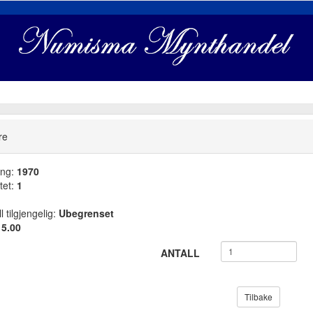
re
ang:
1970
tet:
1
l tilgjengelig:
Ubegrenset
:
5.00
ANTALL
Tilbake