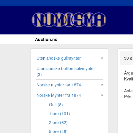
Auction.no
Utenlandske gullmynter
50 ø
Utenlandske bullion sølvmynter
Årg
(3)
Kvali
Norske mynter før 1874
Antal
Norske Mynter fra 1874
Pris
Gull (8)
1 øre (101)
2 øre (62)
5 øre (48)