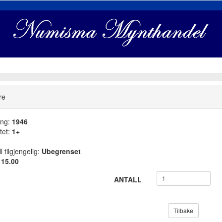
re
ang:
1946
tet:
1+
l tilgjengelig:
Ubegrenset
:
15.00
ANTALL
Tilbake