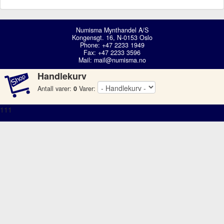
Numisma Mynthandel A/S
Kongensgt. 16, N-0153 Oslo
Phone: +47 2233 1949
Fax: +47 2233 3596
Mail:
mail@numisma.no
Handlekurv
Antall varer:
0
Varer:
111