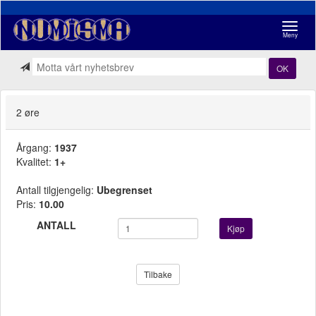
Navigasj
Meny
OK
2 øre
Årgang:
1937
Kvalitet:
1+
Antall tilgjengelig:
Ubegrenset
Pris:
10.00
ANTALL
Kjøp
Tilbake