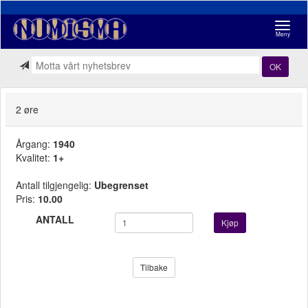
Navigasj
Meny
OK
2 øre
Årgang:
1940
Kvalitet:
1+
Antall tilgjengelig:
Ubegrenset
Pris:
10.00
ANTALL
Kjøp
Tilbake