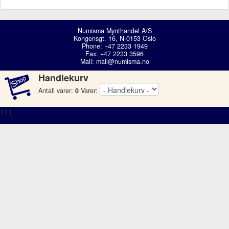
Numisma Mynthandel A/S
Kongensgt. 16, N-0153 Oslo
Phone: +47 2233 1949
Fax: +47 2233 3596
Mail:
mail@numisma.no
Handlekurv
Antall varer:
0
Varer:
111