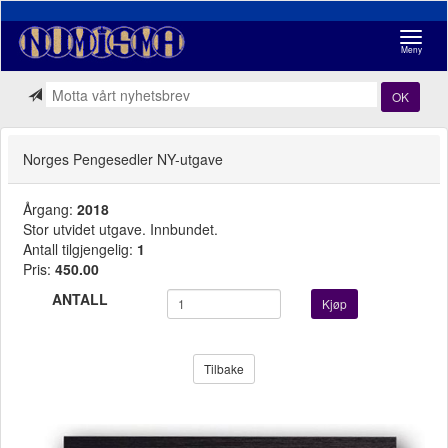
Navigasj
Meny
OK
Norges Pengesedler NY-utgave
Årgang:
2018
Stor utvidet utgave. Innbundet.
Antall tilgjengelig:
1
Pris:
450.00
ANTALL
Kjøp
Tilbake