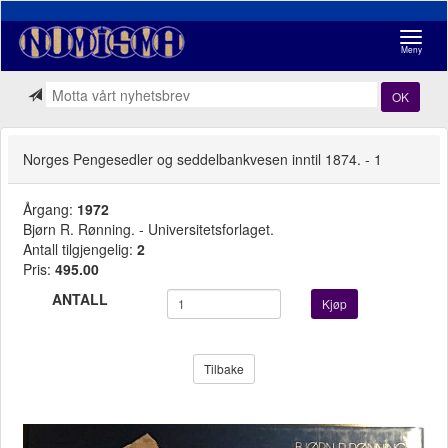
Navigasj
Meny
OK
Norges Pengesedler og seddelbankvesen inntil 1874. - 1
Årgang:
1972
Bjørn R. Rønning. - Universitetsforlaget.
Antall tilgjengelig:
2
Pris:
495.00
ANTALL
Kjøp
Tilbake