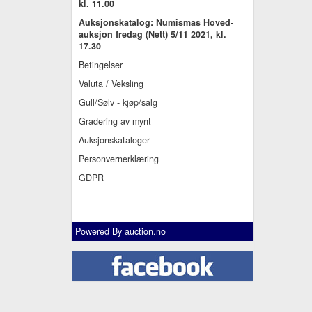
kl. 11.00
Auksjonskatalog: Numismas Hoved-
auksjon fredag (Nett) 5/11 2021, kl.
17.30
Betingelser
Valuta / Veksling
Gull/Sølv - kjøp/salg
Gradering av mynt
Auksjonskataloger
Personvernerklæring
GDPR
Powered By
auction.no