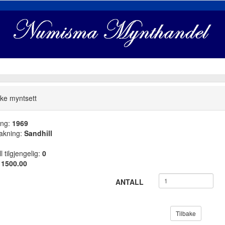
ke myntsett
ang:
1969
akning:
Sandhill
l tilgjengelig:
0
:
1500.00
ANTALL
Tilbake