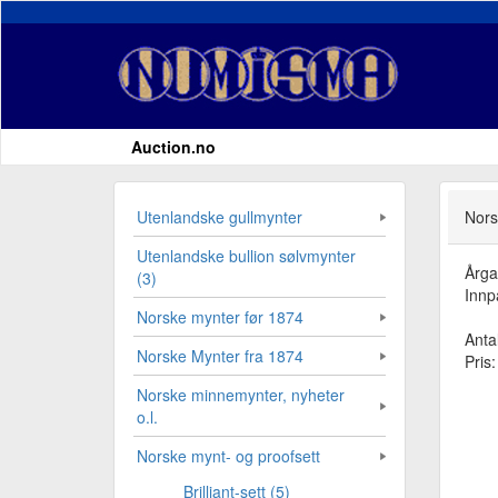
Auction.no
Utenlandske gullmynter
Nors
Utenlandske bullion sølvmynter
Årg
(3)
Innp
Norske mynter før 1874
Antal
Norske Mynter fra 1874
Pris
Norske minnemynter, nyheter
o.l.
Norske mynt- og proofsett
Brilliant-sett (5)