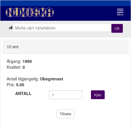
Navigasj
Meny
OK
10 øre
Årgang:
1990
Kvalitet:
0
Antall tilgjengelig:
Ubegrenset
Pris:
5.00
ANTALL
Kjøp
Tilbake