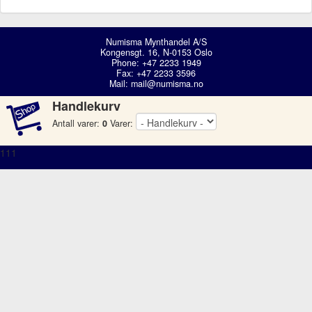
Numisma Mynthandel A/S
Kongensgt. 16, N-0153 Oslo
Phone: +47 2233 1949
Fax: +47 2233 3596
Mail:
mail@numisma.no
Handlekurv
Antall varer:
0
Varer:
111