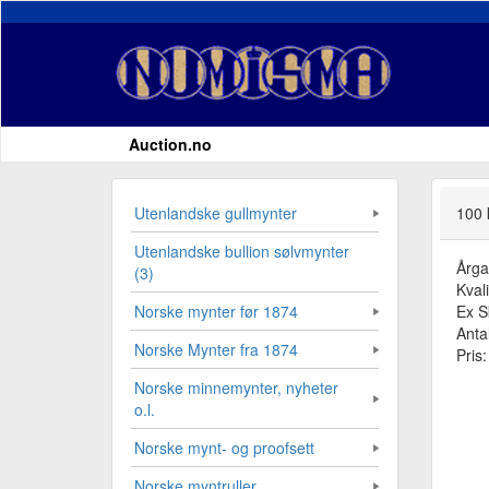
Auction.no
Utenlandske gullmynter
100 
Utenlandske bullion sølvmynter
Årg
(3)
Kvali
Ex S
Norske mynter før 1874
Antal
Norske Mynter fra 1874
Pris
Norske minnemynter, nyheter
o.l.
Norske mynt- og proofsett
Norske myntruller