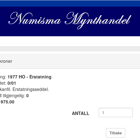
kroner
ang:
1977 HO - Erstatning
tet:
0/01
kanfil. Erstatningsseddel.
l tilgjengelig:
0
:
975.00
ANTALL
Tilbake